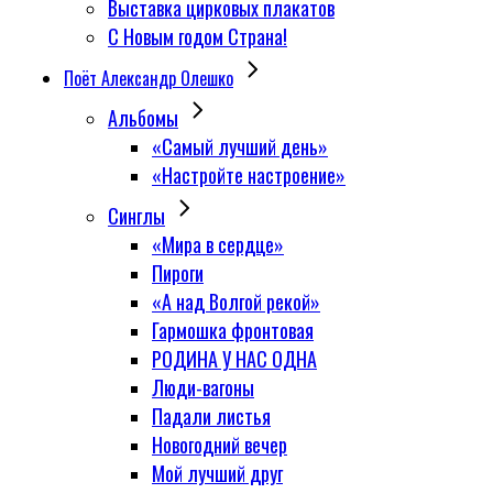
Выставка цирковых плакатов
С Новым годом Страна!
Поёт Александр Олешко
Альбомы
«Самый лучший день»
«Настройте настроение»
Синглы
«Мира в сердце»
Пироги
«А над Волгой рекой»
Гармошка фронтовая
РОДИНА У НАС ОДНА
Люди-вагоны
Падали листья
Новогодний вечер
Мой лучший друг