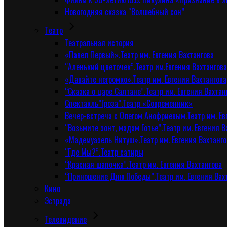
Новогодняя сказка “Волшебный сон”
Tеатр
Театральная история
«Павел Первый».Театр им. Евгения Вахтангова
“Аленький цветочек”.Театр им.Евгения Вахтангова
«Давайте негромко».Театр им. Евгения Вахтангова
“Сказка о царе Салтане”.Театр им. Евгения Вахтан
Спектакль”Гроза”.Театр «Современник»
Вечер-встреча с Олегом Анофриевым.Театр им. Ев
“Возьмите зонт, мадам Готье”.Театр им. Евгения В
«Мадемуазель Нитуш».Театр им. Евгения Вахтанго
“Где Мы?”.Театр сатиры
“Красная шапочка”.Театр им. Евгения Вахтангова
“Приношение Дню Победы”.Театр им. Евгения Вах
Кино
Эстрада
Телевидение