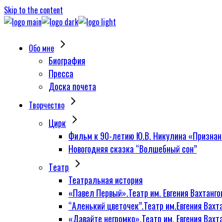
Skip to the content
Обо мне
Биография
Пресса
Доска почета
Творчество
Цирк
Фильм к 90-летию Ю.В. Никулина «Признан
Новогодняя сказка “Волшебный сон”
Tеатр
Театральная история
«Павел Первый».Театр им. Евгения Вахтанго
“Аленький цветочек”.Театр им.Евгения Вахт
«Давайте негромко».Театр им. Евгения Вахт