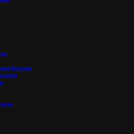
гова
гения Вахтангова
ахтангова
ва
тангова