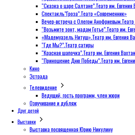
“Сказка о царе Салтане”.Театр им. Евгения 
Спектакль”Гроза”.Театр «Современник»
Вечер-встреча с Олегом Анофриевым.Театр и
“Возьмите зонт, мадам Готье”.Театр им. Евг
«Мадемуазель Нитуш».Театр им. Евгения Ва
“Где Мы?”.Театр сатиры
“Красная шапочка”.Театр им. Евгения Вахтан
“Приношение Дню Победы”.Театр им. Евгени
Кино
Эстрада
Телевидение
Ведущий, гость программ, член жюри
Озвучивание и дубляж
Друг детей
Выставки
Выставка посвященная Юрию Никулину