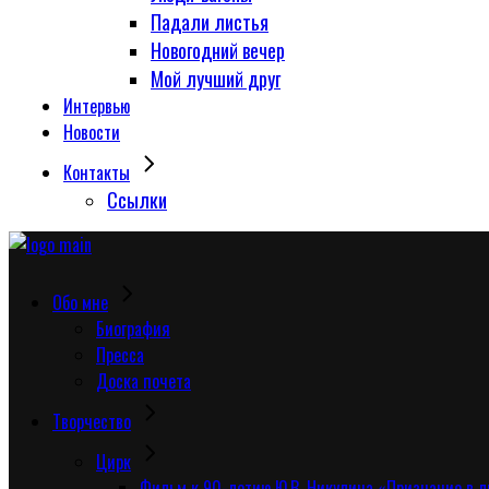
Падали листья
Новогодний вечер
Мой лучший друг
Интервью
Новости
Контакты
Сcылки
Обо мне
Биография
Пресса
Доска почета
Творчество
Цирк
Фильм к 90-летию Ю.В. Никулина «Признание в 