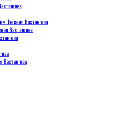
Вахтангова
м. Евгения Вахтангова
ения Вахтангова
хтангова
гова
я Вахтангова