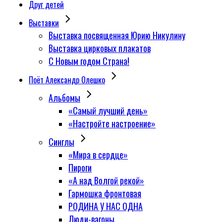
Друг детей
Выставки
Выставка посвященная Юрию Никулину
Выставка цирковых плакатов
С Новым годом Страна!
Поёт Александр Олешко
Альбомы
«Самый лучший день»
«Настройте настроение»
Синглы
«Мира в сердце»
Пироги
«А над Волгой рекой»
Гармошка фронтовая
РОДИНА У НАС ОДНА
Люди-вагоны