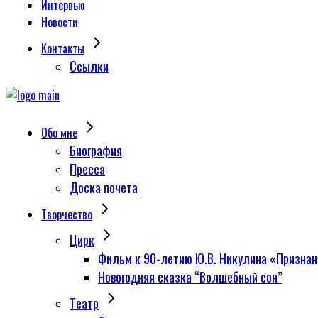
Интервью
Новости
Контакты
Сcылки
Обо мне
Биография
Пресса
Доска почета
Творчество
Цирк
Фильм к 90-летию Ю.В. Никулина «Признан
Новогодняя сказка “Волшебный сон”
Tеатр