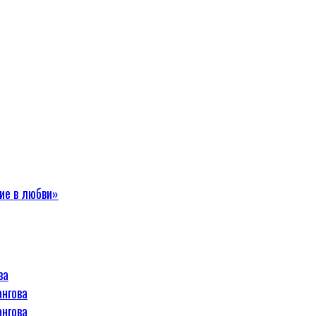
ие в любви»
ва
ангова
ангова