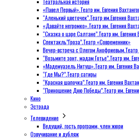
Театральная история
«Павел Первый».Театр им. Евгения Вахтанго
“Аленький цветочек”.Театр им.Евгения Вахт
«Давайте негромко».Театр им. Евгения Вахт
“Сказка о царе Салтане”.Театр им. Евгения 
Спектакль”Гроза”.Театр «Современник»
Вечер-встреча с Олегом Анофриевым.Театр и
“Возьмите зонт, мадам Готье”.Театр им. Евг
«Мадемуазель Нитуш».Театр им. Евгения Ва
“Где Мы?”.Театр сатиры
“Красная шапочка”.Театр им. Евгения Вахтан
“Приношение Дню Победы”.Театр им. Евгени
Кино
Эстрада
Телевидение
Ведущий, гость программ, член жюри
Озвучивание и дубляж