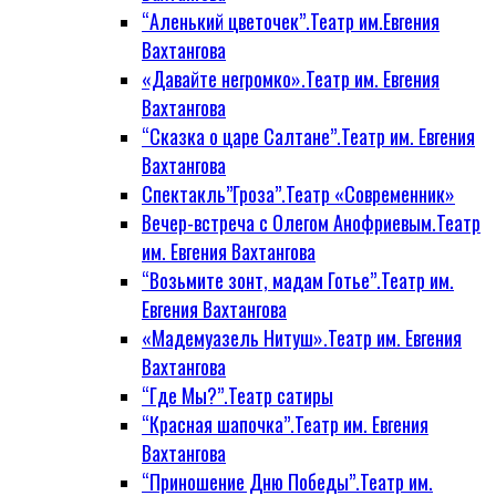
“Аленький цветочек”.Театр им.Евгения
Вахтангова
«Давайте негромко».Театр им. Евгения
Вахтангова
“Сказка о царе Салтане”.Театр им. Евгения
Вахтангова
Спектакль”Гроза”.Театр «Современник»
Вечер-встреча с Олегом Анофриевым.Театр
им. Евгения Вахтангова
“Возьмите зонт, мадам Готье”.Театр им.
Евгения Вахтангова
«Мадемуазель Нитуш».Театр им. Евгения
Вахтангова
“Где Мы?”.Театр сатиры
“Красная шапочка”.Театр им. Евгения
Вахтангова
“Приношение Дню Победы”.Театр им.