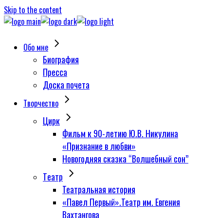
Skip to the content
Обо мне
Биография
Пресса
Доска почета
Творчество
Цирк
Фильм к 90-летию Ю.В. Никулина
«Признание в любви»
Новогодняя сказка “Волшебный сон”
Tеатр
Театральная история
«Павел Первый».Театр им. Евгения
Вахтангова