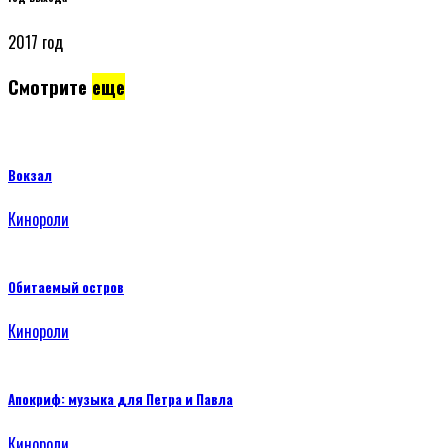
2017 год
Смотрите
еще
Вокзал
Кинороли
Обитаемый остров
Кинороли
Апокриф: музыка для Петра и Павла
Кинороли