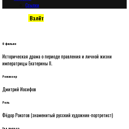
Сcылки
Екатерина.
Взлёт
Историческая драма
О фильме
Историческая драма о периоде правления и личной жизни
императрицы Екатерины II.
Режиссер
Дмитрий Иосифов
Роль
Фёдор Рокотов (знаменитый русский художник-портретист)
Год выхода