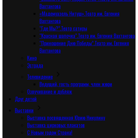
Вахтангова
«Мадемуазель Нитуш».Театр им. Евгения
Вахтангова
“Где Мы?”.Театр сатиры
“Красная шапочка”.Театр им. Евгения Вахтангова
“Приношение Дню Победы”.Театр им. Евгения
Вахтангова
Кино
Эстрада
Телевидение
Ведущий, гость программ, член жюри
Озвучивание и дубляж
Друг детей
Выставки
Выставка посвященная Юрию Никулину
Выставка цирковых плакатов
С Новым годом Страна!