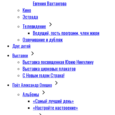
Евгения Вахтангова
Кино
Эстрада
Телевидение
Ведущий, гость программ, член жюри
Озвучивание и дубляж
Друг детей
Выставки
Выставка посвященная Юрию Никулину
Выставка цирковых плакатов
С Новым годом Страна!
Поёт Александр Олешко
Альбомы
«Самый лучший день»
«Настройте настроение»