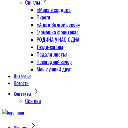
Синглы
«Мира в сердце»
Пироги
«А над Волгой рекой»
Гармошка фронтовая
РОДИНА У НАС ОДНА
Люди-вагоны
Падали листья
Новогодний вечер
Мой лучший друг
Интервью
Новости
Контакты
Сcылки
Обо мне