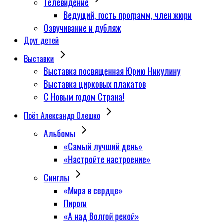
Телевидение
Ведущий, гость программ, член жюри
Озвучивание и дубляж
Друг детей
Выставки
Выставка посвященная Юрию Никулину
Выставка цирковых плакатов
С Новым годом Страна!
Поёт Александр Олешко
Альбомы
«Самый лучший день»
«Настройте настроение»
Синглы
«Мира в сердце»
Пироги
«А над Волгой рекой»