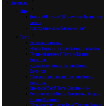
Творчество
Цирк
Фильм к 90-летию Ю.В. Никулина «Признание в
любви»
Новогодняя сказка “Волшебный сон”
Tеатр
Театральная история
«Павел Первый».Театр им. Евгения Вахтангова
“Аленький цветочек”.Театр им.Евгения
Вахтангова
«Давайте негромко».Театр им. Евгения
Вахтангова
“Сказка о царе Салтане”.Театр им. Евгения
Вахтангова
Спектакль”Гроза”.Театр «Современник»
Вечер-встреча с Олегом Анофриевым.Театр им.
Евгения Вахтангова
“Возьмите зонт, мадам Готье”.Театр им. Евгения