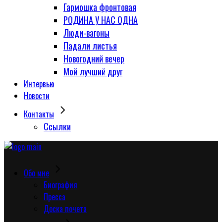
Гармошка фронтовая
РОДИНА У НАС ОДНА
Люди-вагоны
Падали листья
Новогодний вечер
Мой лучший друг
Интервью
Новости
Контакты
Сcылки
Обо мне
Биография
Пресса
Доска почета