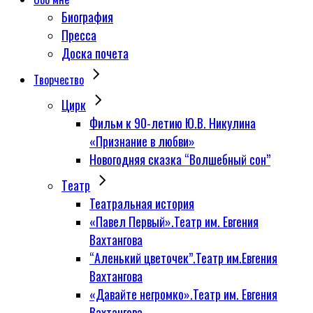
Биография
Пресса
Доска почета
Творчество
Цирк
Фильм к 90-летию Ю.В. Никулина
«Признание в любви»
Новогодняя сказка “Волшебный сон”
Tеатр
Театральная история
«Павел Первый».Театр им. Евгения
Вахтангова
“Аленький цветочек”.Театр им.Евгения
Вахтангова
«Давайте негромко».Театр им. Евгения
Вахтангова