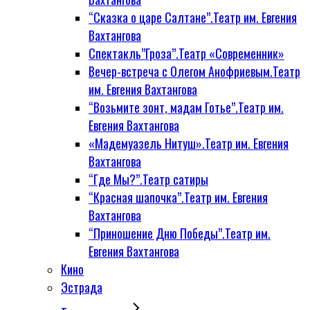
“Сказка о царе Салтане”.Театр им. Евгения
Вахтангова
Спектакль”Гроза”.Театр «Современник»
Вечер-встреча с Олегом Анофриевым.Театр
им. Евгения Вахтангова
“Возьмите зонт, мадам Готье”.Театр им.
Евгения Вахтангова
«Мадемуазель Нитуш».Театр им. Евгения
Вахтангова
“Где Мы?”.Театр сатиры
“Красная шапочка”.Театр им. Евгения
Вахтангова
“Приношение Дню Победы”.Театр им.
Евгения Вахтангова
Кино
Эстрада