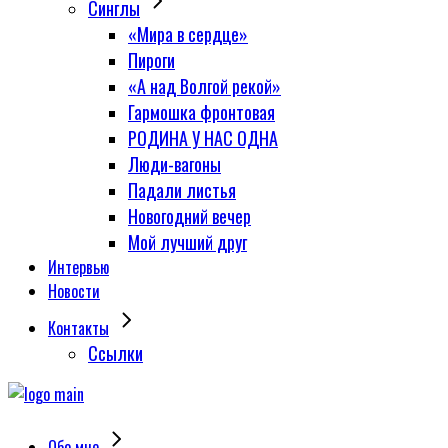
Синглы
«Мира в сердце»
Пироги
«А над Волгой рекой»
Гармошка фронтовая
РОДИНА У НАС ОДНА
Люди-вагоны
Падали листья
Новогодний вечер
Мой лучший друг
Интервью
Новости
Контакты
Сcылки
Обо мне