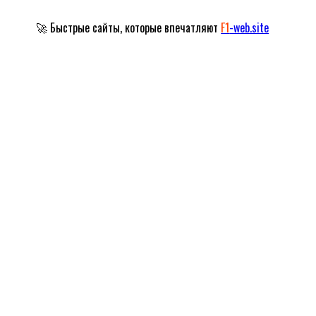
🚀 Быстрые сайты, которые впечатляют
F1
-web.site
Официальный сайт Народного артиста
Российской Федерации
Александра