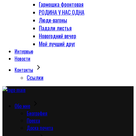
Гармошка фронтовая
РОДИНА У НАС ОДНА
Люди-вагоны
Падали листья
Новогодний вечер
Мой лучший друг
Интервью
Новости
Контакты
Сcылки
Обо мне
Биография
Пресса
Доска почета