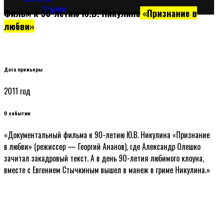
Сcылки
Фильм к 90-летию Ю.В. Никулина
«Признание в
любви»
Документальное кино. Режиссер — Георгий Ананов
Дата премьеры
2011 год
О событии
«Документальный фильма к 90-летию Ю.В. Никулина «Признание
в любви» (режиссер — Георгий Ананов), где Александр Олешко
зачитал закадровый текст. А в день 90-летия любимого клоуна,
вместе с Евгением Стычкиным вышел в манеж в гриме Никулина.»