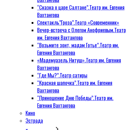
“Сказка о царе Салтане”.Театр им. Евгения
Вахтангова
Спектакль”Гроза”.Театр «Современник»
Вечер-встреча с Олегом Анофриевым.Театр
им. Евгения Вахтангова
“Возьмите зонт, мадам Готье”.Театр им.
Евгения Вахтангова
«Мадемуазель Нитуш».Театр им. Евгения
Вахтангова
“Где Мы?”.Театр сатиры
“Красная шапочка”.Театр им. Евгения
Вахтангова
“Приношение Дню Победы”.Театр им.
Евгения Вахтангова
Кино
Эстрада