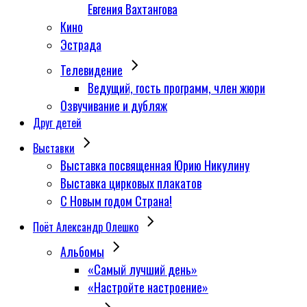
Евгения Вахтангова
Кино
Эстрада
Телевидение
Ведущий, гость программ, член жюри
Озвучивание и дубляж
Друг детей
Выставки
Выставка посвященная Юрию Никулину
Выставка цирковых плакатов
С Новым годом Страна!
Поёт Александр Олешко
Альбомы
«Самый лучший день»
«Настройте настроение»