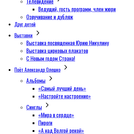
Телевидение
Ведущий, гость программ, член жюри
Озвучивание и дубляж
Друг детей
Выставки
Выставка посвященная Юрию Никулину
Выставка цирковых плакатов
С Новым годом Страна!
Поёт Александр Олешко
Альбомы
«Самый лучший день»
«Настройте настроение»
Синглы
«Мира в сердце»
Пироги
«А над Волгой рекой»