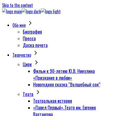
Skip to the content
Обо мне
Биография
Пресса
Доска почета
Творчество
Цирк
Фильм к 90-летию Ю.В. Никулина
«Признание в любви»
Новогодняя сказка “Волшебный сон”
Tеатр
Театральная история
«Павел Первый».Театр им. Евгения
Вахтангова