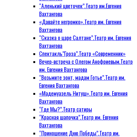
“Аленький цветочек”.Театр им.Евгения
Вахтангова
«Давайте негромко».Театр им. Евгения
Вахтангова
“Сказка о царе Салтане”.Театр им. Евгения
Вахтангова
Спектакль”Гроза”.Театр «Современник»
Вечер-встреча с Олегом Анофриевым.Театр
им. Евгения Вахтангова
“Возьмите зонт, мадам Готье”.Театр им.
Евгения Вахтангова
«Мадемуазель Нитуш».Театр им. Евгения
Вахтангова
“Где Мы?”.Театр сатиры
“Красная шапочка”.Театр им. Евгения
Вахтангова
“Приношение Дню Победы”.Театр им.