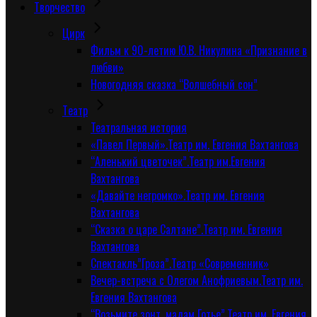
Творчество
Цирк
Фильм к 90-летию Ю.В. Никулина «Признание в
любви»
Новогодняя сказка “Волшебный сон”
Tеатр
Театральная история
«Павел Первый».Театр им. Евгения Вахтангова
“Аленький цветочек”.Театр им.Евгения
Вахтангова
«Давайте негромко».Театр им. Евгения
Вахтангова
“Сказка о царе Салтане”.Театр им. Евгения
Вахтангова
Спектакль”Гроза”.Театр «Современник»
Вечер-встреча с Олегом Анофриевым.Театр им.
Евгения Вахтангова
“Возьмите зонт, мадам Готье”.Театр им. Евгения