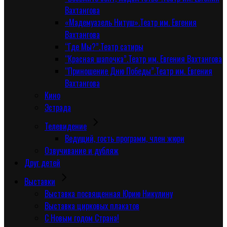
Вахтангова
«Мадемуазель Нитуш».Театр им. Евгения
Вахтангова
“Где Мы?”.Театр сатиры
“Красная шапочка”.Театр им. Евгения Вахтангова
“Приношение Дню Победы”.Театр им. Евгения
Вахтангова
Кино
Эстрада
Телевидение
Ведущий, гость программ, член жюри
Озвучивание и дубляж
Друг детей
Выставки
Выставка посвященная Юрию Никулину
Выставка цирковых плакатов
С Новым годом Страна!