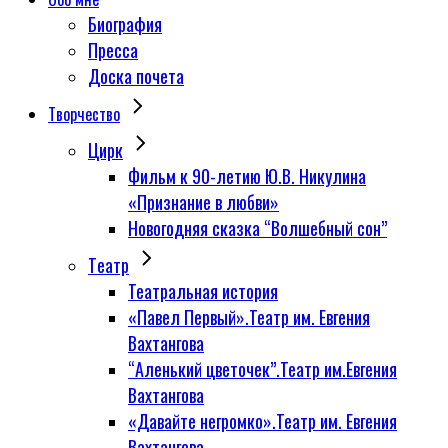
Биография
Пресса
Доска почета
Творчество
Цирк
Фильм к 90-летию Ю.В. Никулина
«Признание в любви»
Новогодняя сказка “Волшебный сон”
Tеатр
Театральная история
«Павел Первый».Театр им. Евгения
Вахтангова
“Аленький цветочек”.Театр им.Евгения
Вахтангова
«Давайте негромко».Театр им. Евгения
Вахтангова