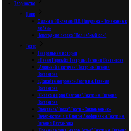
Творчество
Цирк
Фильм к 90-летию Ю.В. Никулина «Признание в
любви»
Новогодняя сказка “Волшебный сон”
Tеатр
Театральная история
«Павел Первый».Театр им. Евгения Вахтангова
“Аленький цветочек”.Театр им.Евгения
Вахтангова
«Давайте негромко».Театр им. Евгения
Вахтангова
“Сказка о царе Салтане”.Театр им. Евгения
Вахтангова
Спектакль”Гроза”.Театр «Современник»
Вечер-встреча с Олегом Анофриевым.Театр им.
Евгения Вахтангова
“Возьмите зонт, мадам Готье”.Театр им. Евгения