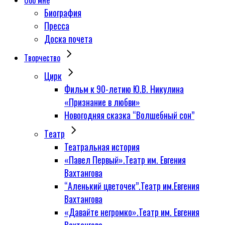
Обо мне
Биография
Пресса
Доска почета
Творчество
Цирк
Фильм к 90-летию Ю.В. Никулина
«Признание в любви»
Новогодняя сказка “Волшебный сон”
Tеатр
Театральная история
«Павел Первый».Театр им. Евгения
Вахтангова
“Аленький цветочек”.Театр им.Евгения
Вахтангова
«Давайте негромко».Театр им. Евгения