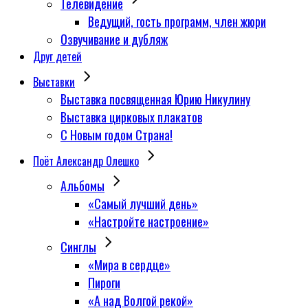
Телевидение
Ведущий, гость программ, член жюри
Озвучивание и дубляж
Друг детей
Выставки
Выставка посвященная Юрию Никулину
Выставка цирковых плакатов
С Новым годом Страна!
Поёт Александр Олешко
Альбомы
«Самый лучший день»
«Настройте настроение»
Синглы
«Мира в сердце»
Пироги
«А над Волгой рекой»