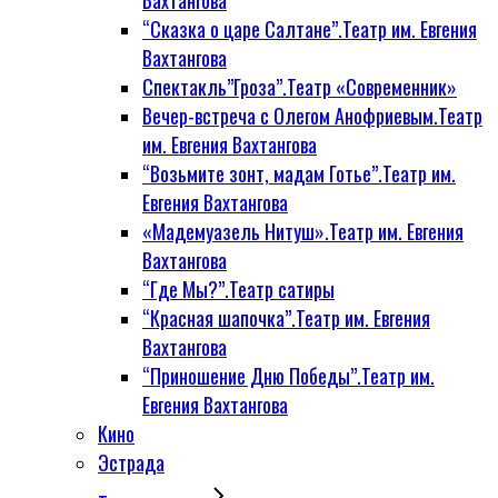
Вахтангова
“Сказка о царе Салтане”.Театр им. Евгения
Вахтангова
Спектакль”Гроза”.Театр «Современник»
Вечер-встреча с Олегом Анофриевым.Театр
им. Евгения Вахтангова
“Возьмите зонт, мадам Готье”.Театр им.
Евгения Вахтангова
«Мадемуазель Нитуш».Театр им. Евгения
Вахтангова
“Где Мы?”.Театр сатиры
“Красная шапочка”.Театр им. Евгения
Вахтангова
“Приношение Дню Победы”.Театр им.
Евгения Вахтангова
Кино
Эстрада