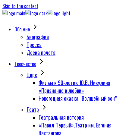
Skip to the content
Обо мне
Биография
Пресса
Доска почета
Творчество
Цирк
Фильм к 90-летию Ю.В. Никулина
«Признание в любви»
Новогодняя сказка “Волшебный сон”
Tеатр
Театральная история
«Павел Первый».Театр им. Евгения
Вахтангова