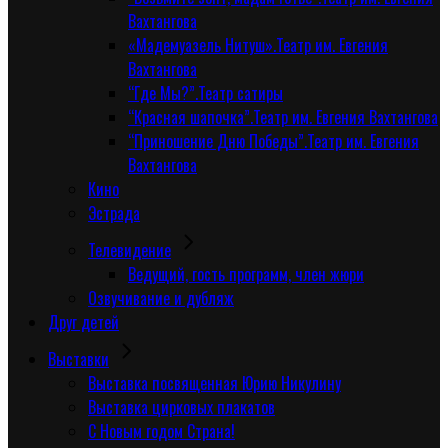
Вахтангова
«Мадемуазель Нитуш».Театр им. Евгения
Вахтангова
“Где Мы?”.Театр сатиры
“Красная шапочка”.Театр им. Евгения Вахтангова
“Приношение Дню Победы”.Театр им. Евгения
Вахтангова
Кино
Эстрада
Телевидение
Ведущий, гость программ, член жюри
Озвучивание и дубляж
Друг детей
Выставки
Выставка посвященная Юрию Никулину
Выставка цирковых плакатов
С Новым годом Страна!