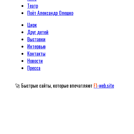
Tеатр
Поёт Александр Олешко
Цирк
Друг детей
Выставки
Интервью
Контакты
Новости
Пресса
🚀 Быстрые сайты, которые впечатляют
F1
-web.site
Официальный сайт Народного артиста