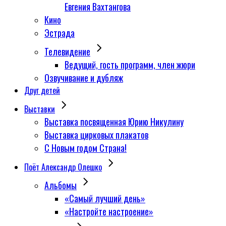
Евгения Вахтангова
Кино
Эстрада
Телевидение
Ведущий, гость программ, член жюри
Озвучивание и дубляж
Друг детей
Выставки
Выставка посвященная Юрию Никулину
Выставка цирковых плакатов
С Новым годом Страна!
Поёт Александр Олешко
Альбомы
«Самый лучший день»
«Настройте настроение»