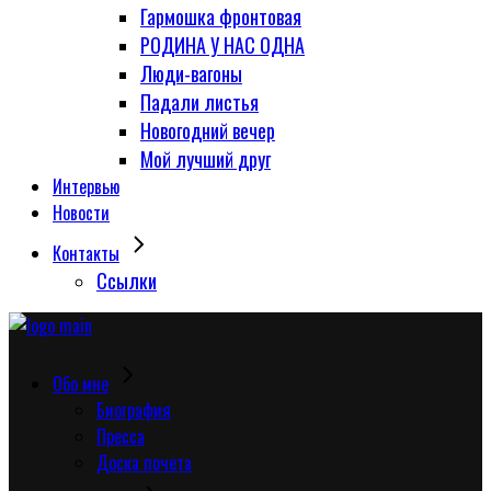
Гармошка фронтовая
РОДИНА У НАС ОДНА
Люди-вагоны
Падали листья
Новогодний вечер
Мой лучший друг
Интервью
Новости
Контакты
Сcылки
Обо мне
Биография
Пресса
Доска почета