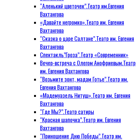
“Аленький цветочек”.Театр им.Евгения
Вахтангова
«Давайте негромко».Театр им. Евгения
Вахтангова
“Сказка о царе Салтане”.Театр им. Евгения
Вахтангова
Спектакль”Гроза”.Театр «Современник»
Вечер-встреча с Олегом Анофриевым.Театр
им. Евгения Вахтангова
“Возьмите зонт, мадам Готье”.Театр им.
Евгения Вахтангова
«Мадемуазель Нитуш».Театр им. Евгения
Вахтангова
“Где Мы?”.Театр сатиры
“Красная шапочка”.Театр им. Евгения
Вахтангова
“Приношение Дню Победы”.Театр им.