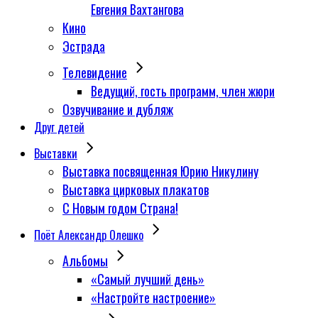
Евгения Вахтангова
Кино
Эстрада
Телевидение
Ведущий, гость программ, член жюри
Озвучивание и дубляж
Друг детей
Выставки
Выставка посвященная Юрию Никулину
Выставка цирковых плакатов
С Новым годом Страна!
Поёт Александр Олешко
Альбомы
«Самый лучший день»
«Настройте настроение»