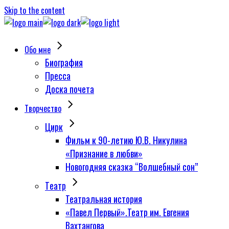
Skip to the content
Обо мне
Биография
Пресса
Доска почета
Творчество
Цирк
Фильм к 90-летию Ю.В. Никулина
«Признание в любви»
Новогодняя сказка “Волшебный сон”
Tеатр
Театральная история
«Павел Первый».Театр им. Евгения
Вахтангова