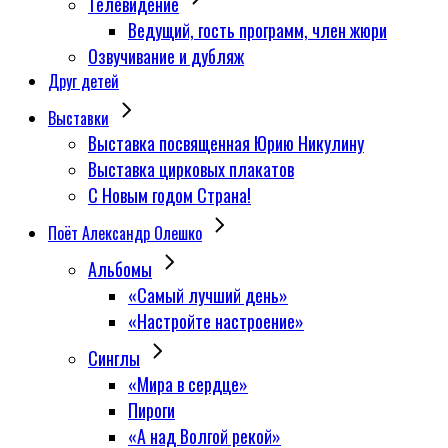
Телевидение
Ведущий, гость программ, член жюри
Озвучивание и дубляж
Друг детей
Выставки
Выставка посвященная Юрию Никулину
Выставка цирковых плакатов
С Новым годом Страна!
Поёт Александр Олешко
Альбомы
«Самый лучший день»
«Настройте настроение»
Синглы
«Мира в сердце»
Пироги
«А над Волгой рекой»