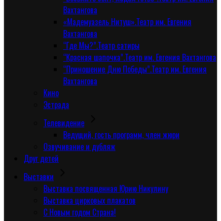
Вахтангова
«Мадемуазель Нитуш».Театр им. Евгения
Вахтангова
“Где Мы?”.Театр сатиры
“Красная шапочка”.Театр им. Евгения Вахтангова
“Приношение Дню Победы”.Театр им. Евгения
Вахтангова
Кино
Эстрада
Телевидение
Ведущий, гость программ, член жюри
Озвучивание и дубляж
Друг детей
Выставки
Выставка посвященная Юрию Никулину
Выставка цирковых плакатов
С Новым годом Страна!