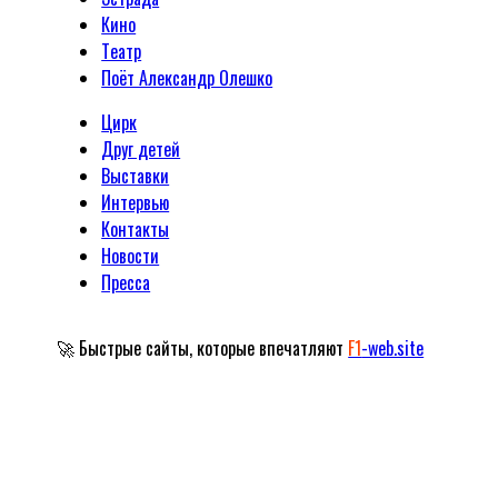
Кино
Tеатр
Поёт Александр Олешко
Цирк
Друг детей
Выставки
Интервью
Контакты
Новости
Пресса
🚀 Быстрые сайты, которые впечатляют
F1
-web.site