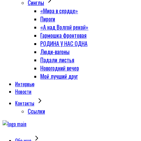
Синглы
«Мира в сердце»
Пироги
«А над Волгой рекой»
Гармошка фронтовая
РОДИНА У НАС ОДНА
Люди-вагоны
Падали листья
Новогодний вечер
Мой лучший друг
Интервью
Новости
Контакты
Сcылки
Обо мне