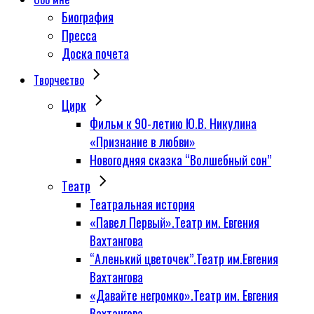
Биография
Пресса
Доска почета
Творчество
Цирк
Фильм к 90-летию Ю.В. Никулина
«Признание в любви»
Новогодняя сказка “Волшебный сон”
Tеатр
Театральная история
«Павел Первый».Театр им. Евгения
Вахтангова
“Аленький цветочек”.Театр им.Евгения
Вахтангова
«Давайте негромко».Театр им. Евгения
Вахтангова