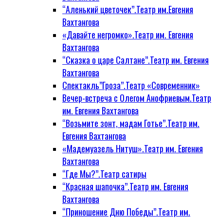
“Аленький цветочек”.Театр им.Евгения
Вахтангова
«Давайте негромко».Театр им. Евгения
Вахтангова
“Сказка о царе Салтане”.Театр им. Евгения
Вахтангова
Спектакль”Гроза”.Театр «Современник»
Вечер-встреча с Олегом Анофриевым.Театр
им. Евгения Вахтангова
“Возьмите зонт, мадам Готье”.Театр им.
Евгения Вахтангова
«Мадемуазель Нитуш».Театр им. Евгения
Вахтангова
“Где Мы?”.Театр сатиры
“Красная шапочка”.Театр им. Евгения
Вахтангова
“Приношение Дню Победы”.Театр им.