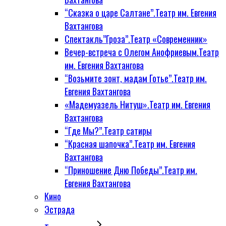
“Сказка о царе Салтане”.Театр им. Евгения
Вахтангова
Спектакль”Гроза”.Театр «Современник»
Вечер-встреча с Олегом Анофриевым.Театр
им. Евгения Вахтангова
“Возьмите зонт, мадам Готье”.Театр им.
Евгения Вахтангова
«Мадемуазель Нитуш».Театр им. Евгения
Вахтангова
“Где Мы?”.Театр сатиры
“Красная шапочка”.Театр им. Евгения
Вахтангова
“Приношение Дню Победы”.Театр им.
Евгения Вахтангова
Кино
Эстрада