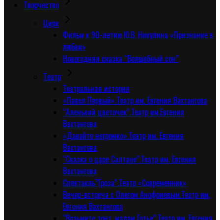
Творчество
Цирк
Фильм к 90-летию Ю.В. Никулина «Признание в
любви»
Новогодняя сказка “Волшебный сон”
Tеатр
Театральная история
«Павел Первый».Театр им. Евгения Вахтангова
“Аленький цветочек”.Театр им.Евгения
Вахтангова
«Давайте негромко».Театр им. Евгения
Вахтангова
“Сказка о царе Салтане”.Театр им. Евгения
Вахтангова
Спектакль”Гроза”.Театр «Современник»
Вечер-встреча с Олегом Анофриевым.Театр им.
Евгения Вахтангова
“Возьмите зонт, мадам Готье”.Театр им. Евгения