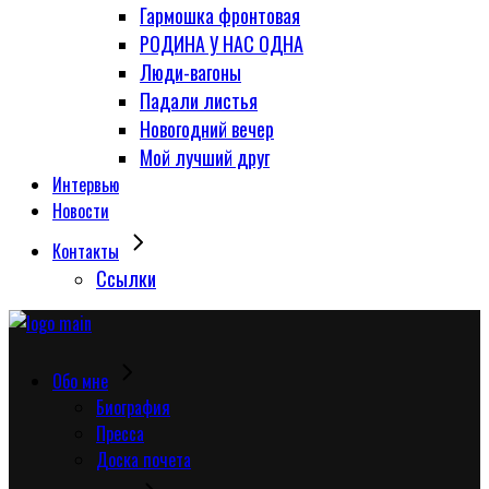
Гармошка фронтовая
РОДИНА У НАС ОДНА
Люди-вагоны
Падали листья
Новогодний вечер
Мой лучший друг
Интервью
Новости
Контакты
Сcылки
Обо мне
Биография
Пресса
Доска почета