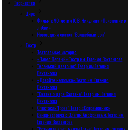
Творчество
Цирк
Фильм к 90-летию Ю.В. Никулина «Признание в
любви»
Новогодняя сказка “Волшебный сон”
Tеатр
Театральная история
«Павел Первый».Театр им. Евгения Вахтангова
“Аленький цветочек”.Театр им.Евгения
Вахтангова
«Давайте негромко».Театр им. Евгения
Вахтангова
“Сказка о царе Салтане”.Театр им. Евгения
Вахтангова
Спектакль”Гроза”.Театр «Современник»
Вечер-встреча с Олегом Анофриевым.Театр им.
Евгения Вахтангова
“Возьмите зонт, мадам Готье”.Театр им. Евгения