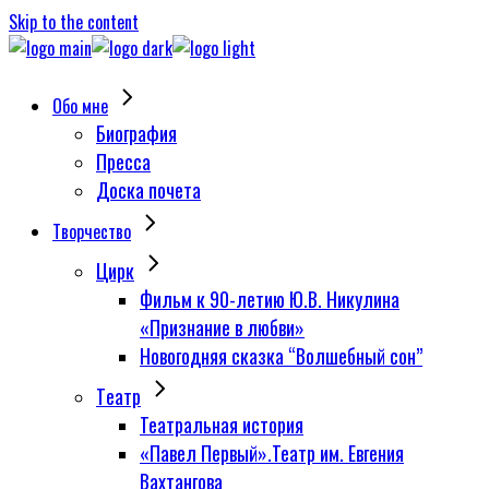
Skip to the content
Обо мне
Биография
Пресса
Доска почета
Творчество
Цирк
Фильм к 90-летию Ю.В. Никулина
«Признание в любви»
Новогодняя сказка “Волшебный сон”
Tеатр
Театральная история
«Павел Первый».Театр им. Евгения
Вахтангова