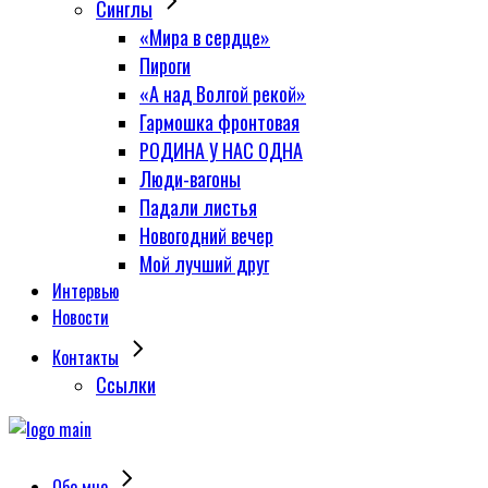
Синглы
«Мира в сердце»
Пироги
«А над Волгой рекой»
Гармошка фронтовая
РОДИНА У НАС ОДНА
Люди-вагоны
Падали листья
Новогодний вечер
Мой лучший друг
Интервью
Новости
Контакты
Сcылки
Обо мне