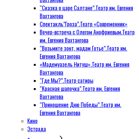
“Сказка о царе Салтане”.Театр им. Евгения
Вахтангова
Спектакль”Гроза”.Театр «Современник»
Вечер-встреча с Олегом Анофриевым.Театр
им. Евгения Вахтангова
“Возьмите зонт, мадам Готье”.Театр им.
Евгения Вахтангова
«Мадемуазель Нитуш».Театр им. Евгения
Вахтангова
“Где Мы?”.Театр сатиры
“Красная шапочка”.Театр им. Евгения
Вахтангова
“Приношение Дню Победы”.Театр им.
Евгения Вахтангова
Кино
Эстрада