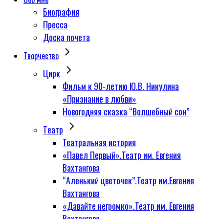
Биография
Пресса
Доска почета
Творчество
Цирк
Фильм к 90-летию Ю.В. Никулина
«Признание в любви»
Новогодняя сказка “Волшебный сон”
Tеатр
Театральная история
«Павел Первый».Театр им. Евгения
Вахтангова
“Аленький цветочек”.Театр им.Евгения
Вахтангова
«Давайте негромко».Театр им. Евгения
Вахтангова