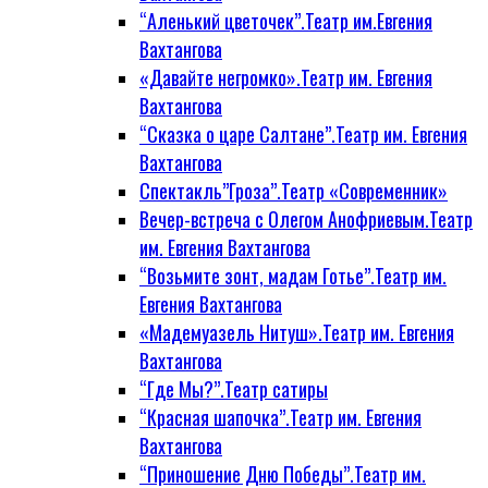
“Аленький цветочек”.Театр им.Евгения
Вахтангова
«Давайте негромко».Театр им. Евгения
Вахтангова
“Сказка о царе Салтане”.Театр им. Евгения
Вахтангова
Спектакль”Гроза”.Театр «Современник»
Вечер-встреча с Олегом Анофриевым.Театр
им. Евгения Вахтангова
“Возьмите зонт, мадам Готье”.Театр им.
Евгения Вахтангова
«Мадемуазель Нитуш».Театр им. Евгения
Вахтангова
“Где Мы?”.Театр сатиры
“Красная шапочка”.Театр им. Евгения
Вахтангова
“Приношение Дню Победы”.Театр им.