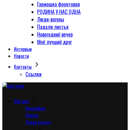
Гармошка фронтовая
РОДИНА У НАС ОДНА
Люди-вагоны
Падали листья
Новогодний вечер
Мой лучший друг
Интервью
Новости
Контакты
Сcылки
Обо мне
Биография
Пресса
Доска почета