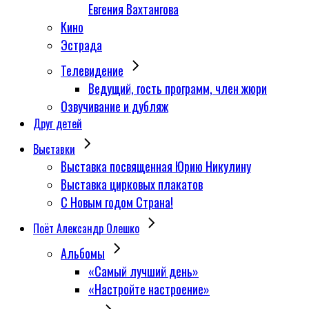
Евгения Вахтангова
Кино
Эстрада
Телевидение
Ведущий, гость программ, член жюри
Озвучивание и дубляж
Друг детей
Выставки
Выставка посвященная Юрию Никулину
Выставка цирковых плакатов
С Новым годом Страна!
Поёт Александр Олешко
Альбомы
«Самый лучший день»
«Настройте настроение»