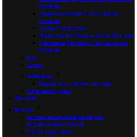
Вахтангова
«Мадемуазель Нитуш».Театр им. Евгения
Вахтангова
“Где Мы?”.Театр сатиры
“Красная шапочка”.Театр им. Евгения Вахтангова
“Приношение Дню Победы”.Театр им. Евгения
Вахтангова
Кино
Эстрада
Телевидение
Ведущий, гость программ, член жюри
Озвучивание и дубляж
Друг детей
Выставки
Выставка посвященная Юрию Никулину
Выставка цирковых плакатов
С Новым годом Страна!