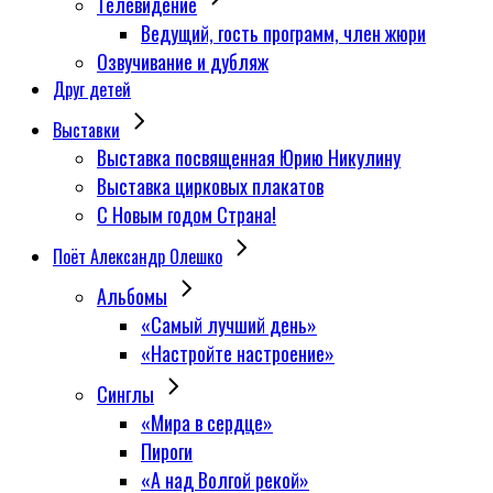
Телевидение
Ведущий, гость программ, член жюри
Озвучивание и дубляж
Друг детей
Выставки
Выставка посвященная Юрию Никулину
Выставка цирковых плакатов
С Новым годом Страна!
Поёт Александр Олешко
Альбомы
«Самый лучший день»
«Настройте настроение»
Синглы
«Мира в сердце»
Пироги
«А над Волгой рекой»