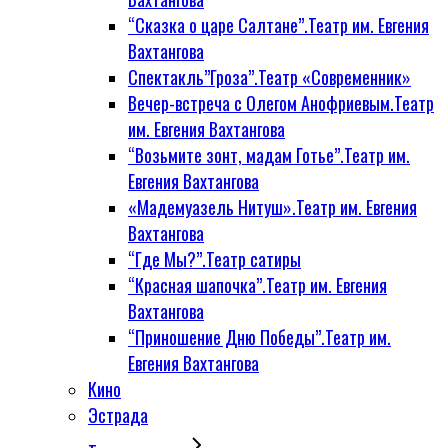
“Сказка о царе Салтане”.Театр им. Евгения
Вахтангова
Спектакль”Гроза”.Театр «Современник»
Вечер-встреча с Олегом Анофриевым.Театр
им. Евгения Вахтангова
“Возьмите зонт, мадам Готье”.Театр им.
Евгения Вахтангова
«Мадемуазель Нитуш».Театр им. Евгения
Вахтангова
“Где Мы?”.Театр сатиры
“Красная шапочка”.Театр им. Евгения
Вахтангова
“Приношение Дню Победы”.Театр им.
Евгения Вахтангова
Кино
Эстрада