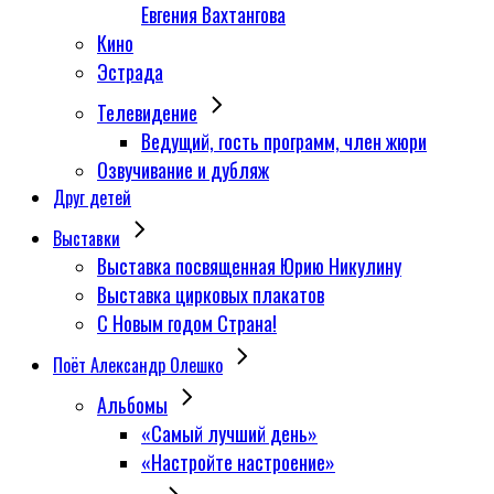
Евгения Вахтангова
Кино
Эстрада
Телевидение
Ведущий, гость программ, член жюри
Озвучивание и дубляж
Друг детей
Выставки
Выставка посвященная Юрию Никулину
Выставка цирковых плакатов
С Новым годом Страна!
Поёт Александр Олешко
Альбомы
«Самый лучший день»
«Настройте настроение»