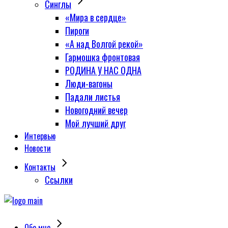
Синглы
«Мира в сердце»
Пироги
«А над Волгой рекой»
Гармошка фронтовая
РОДИНА У НАС ОДНА
Люди-вагоны
Падали листья
Новогодний вечер
Мой лучший друг
Интервью
Новости
Контакты
Сcылки
Обо мне