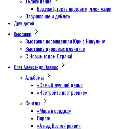
Телевидение
Ведущий, гость программ, член жюри
Озвучивание и дубляж
Друг детей
Выставки
Выставка посвященная Юрию Никулину
Выставка цирковых плакатов
С Новым годом Страна!
Поёт Александр Олешко
Альбомы
«Самый лучший день»
«Настройте настроение»
Синглы
«Мира в сердце»
Пироги
«А над Волгой рекой»