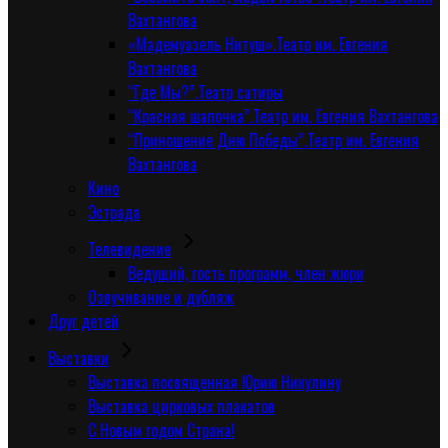
Вахтангова
«Мадемуазель Нитуш».Театр им. Евгения
Вахтангова
“Где Мы?”.Театр сатиры
“Красная шапочка”.Театр им. Евгения Вахтангова
“Приношение Дню Победы”.Театр им. Евгения
Вахтангова
Кино
Эстрада
Телевидение
Ведущий, гость программ, член жюри
Озвучивание и дубляж
Друг детей
Выставки
Выставка посвященная Юрию Никулину
Выставка цирковых плакатов
С Новым годом Страна!