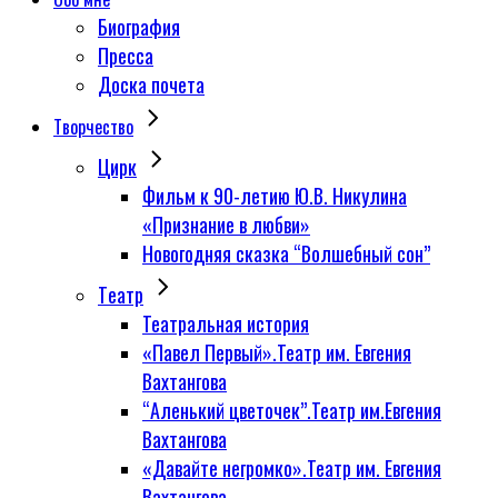
Биография
Пресса
Доска почета
Творчество
Цирк
Фильм к 90-летию Ю.В. Никулина
«Признание в любви»
Новогодняя сказка “Волшебный сон”
Tеатр
Театральная история
«Павел Первый».Театр им. Евгения
Вахтангова
“Аленький цветочек”.Театр им.Евгения
Вахтангова
«Давайте негромко».Театр им. Евгения
Вахтангова