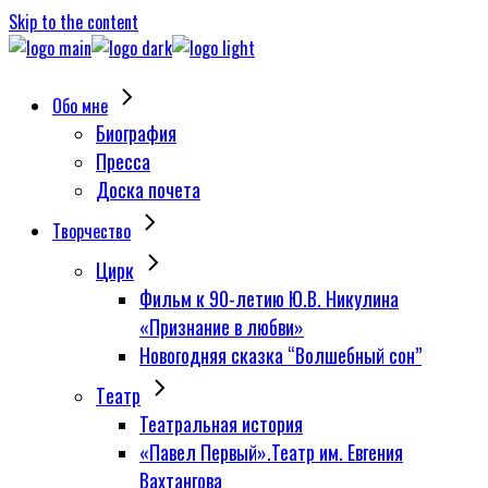
Skip to the content
Обо мне
Биография
Пресса
Доска почета
Творчество
Цирк
Фильм к 90-летию Ю.В. Никулина
«Признание в любви»
Новогодняя сказка “Волшебный сон”
Tеатр
Театральная история
«Павел Первый».Театр им. Евгения
Вахтангова