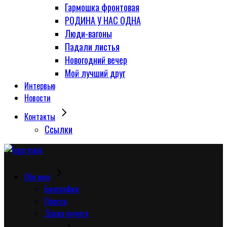
Гармошка фронтовая
РОДИНА У НАС ОДНА
Люди-вагоны
Падали листья
Новогодний вечер
Мой лучший друг
Интервью
Новости
Контакты
Сcылки
Обо мне
Биография
Пресса
Доска почета