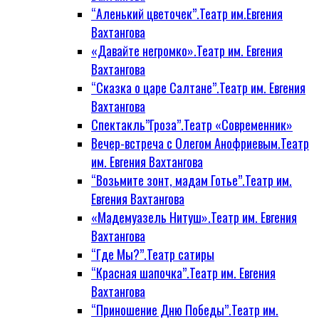
“Аленький цветочек”.Театр им.Евгения
Вахтангова
«Давайте негромко».Театр им. Евгения
Вахтангова
“Сказка о царе Салтане”.Театр им. Евгения
Вахтангова
Спектакль”Гроза”.Театр «Современник»
Вечер-встреча с Олегом Анофриевым.Театр
им. Евгения Вахтангова
“Возьмите зонт, мадам Готье”.Театр им.
Евгения Вахтангова
«Мадемуазель Нитуш».Театр им. Евгения
Вахтангова
“Где Мы?”.Театр сатиры
“Красная шапочка”.Театр им. Евгения
Вахтангова
“Приношение Дню Победы”.Театр им.