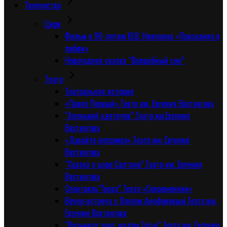
Творчество
Цирк
Фильм к 90-летию Ю.В. Никулина «Признание в
любви»
Новогодняя сказка “Волшебный сон”
Tеатр
Театральная история
«Павел Первый».Театр им. Евгения Вахтангова
“Аленький цветочек”.Театр им.Евгения
Вахтангова
«Давайте негромко».Театр им. Евгения
Вахтангова
“Сказка о царе Салтане”.Театр им. Евгения
Вахтангова
Спектакль”Гроза”.Театр «Современник»
Вечер-встреча с Олегом Анофриевым.Театр им.
Евгения Вахтангова
“Возьмите зонт, мадам Готье”.Театр им. Евгения