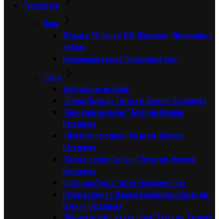
Творчество
Цирк
Фильм к 90-летию Ю.В. Никулина «Признание в
любви»
Новогодняя сказка “Волшебный сон”
Tеатр
Театральная история
«Павел Первый».Театр им. Евгения Вахтангова
“Аленький цветочек”.Театр им.Евгения
Вахтангова
«Давайте негромко».Театр им. Евгения
Вахтангова
“Сказка о царе Салтане”.Театр им. Евгения
Вахтангова
Спектакль”Гроза”.Театр «Современник»
Вечер-встреча с Олегом Анофриевым.Театр им.
Евгения Вахтангова
“Возьмите зонт, мадам Готье”.Театр им. Евгения