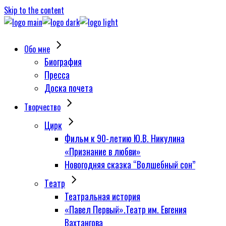
Skip to the content
Обо мне
Биография
Пресса
Доска почета
Творчество
Цирк
Фильм к 90-летию Ю.В. Никулина
«Признание в любви»
Новогодняя сказка “Волшебный сон”
Tеатр
Театральная история
«Павел Первый».Театр им. Евгения
Вахтангова