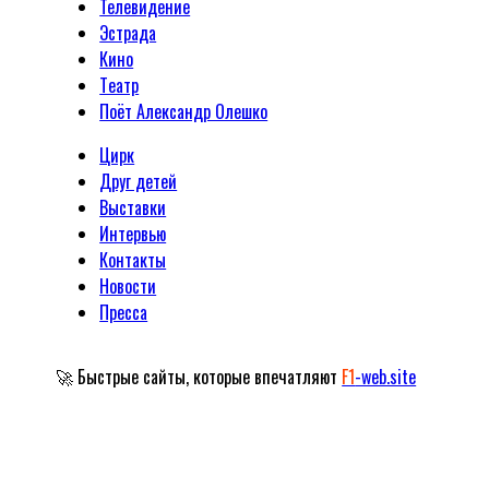
Телевидение
Эстрада
Кино
Tеатр
Поёт Александр Олешко
Цирк
Друг детей
Выставки
Интервью
Контакты
Новости
Пресса
🚀 Быстрые сайты, которые впечатляют
F1
-web.site