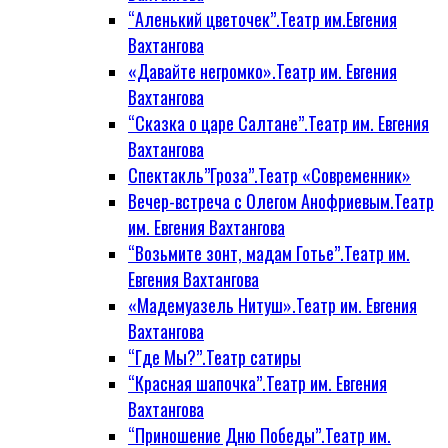
“Аленький цветочек”.Театр им.Евгения
Вахтангова
«Давайте негромко».Театр им. Евгения
Вахтангова
“Сказка о царе Салтане”.Театр им. Евгения
Вахтангова
Спектакль”Гроза”.Театр «Современник»
Вечер-встреча с Олегом Анофриевым.Театр
им. Евгения Вахтангова
“Возьмите зонт, мадам Готье”.Театр им.
Евгения Вахтангова
«Мадемуазель Нитуш».Театр им. Евгения
Вахтангова
“Где Мы?”.Театр сатиры
“Красная шапочка”.Театр им. Евгения
Вахтангова
“Приношение Дню Победы”.Театр им.