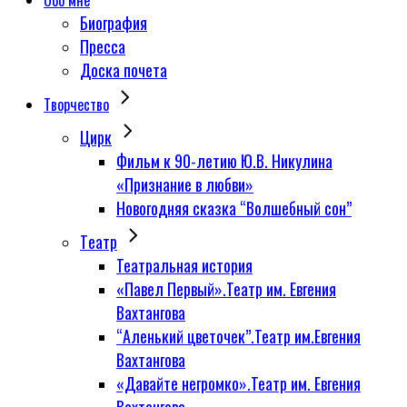
Обо мне
Биография
Пресса
Доска почета
Творчество
Цирк
Фильм к 90-летию Ю.В. Никулина
«Признание в любви»
Новогодняя сказка “Волшебный сон”
Tеатр
Театральная история
«Павел Первый».Театр им. Евгения
Вахтангова
“Аленький цветочек”.Театр им.Евгения
Вахтангова
«Давайте негромко».Театр им. Евгения