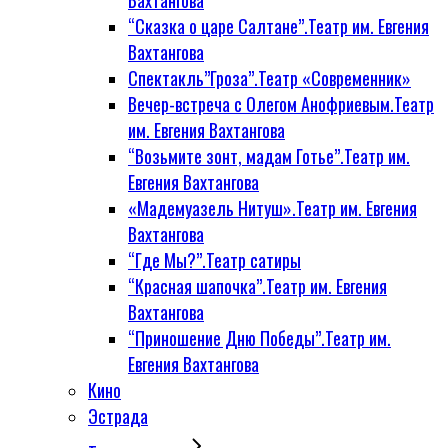
Вахтангова
“Сказка о царе Салтане”.Театр им. Евгения
Вахтангова
Спектакль”Гроза”.Театр «Современник»
Вечер-встреча с Олегом Анофриевым.Театр
им. Евгения Вахтангова
“Возьмите зонт, мадам Готье”.Театр им.
Евгения Вахтангова
«Мадемуазель Нитуш».Театр им. Евгения
Вахтангова
“Где Мы?”.Театр сатиры
“Красная шапочка”.Театр им. Евгения
Вахтангова
“Приношение Дню Победы”.Театр им.
Евгения Вахтангова
Кино
Эстрада