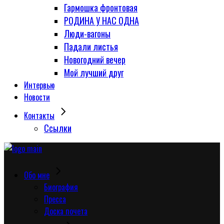
Гармошка фронтовая
РОДИНА У НАС ОДНА
Люди-вагоны
Падали листья
Новогодний вечер
Мой лучший друг
Интервью
Новости
Контакты
Сcылки
Обо мне
Биография
Пресса
Доска почета