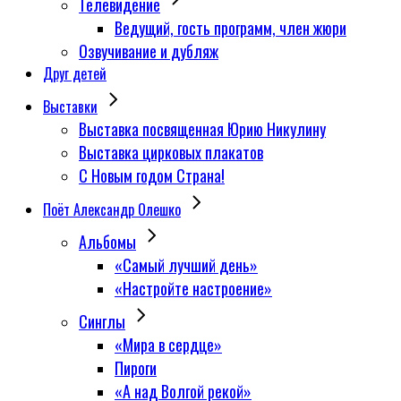
Телевидение
Ведущий, гость программ, член жюри
Озвучивание и дубляж
Друг детей
Выставки
Выставка посвященная Юрию Никулину
Выставка цирковых плакатов
С Новым годом Страна!
Поёт Александр Олешко
Альбомы
«Самый лучший день»
«Настройте настроение»
Синглы
«Мира в сердце»
Пироги
«А над Волгой рекой»