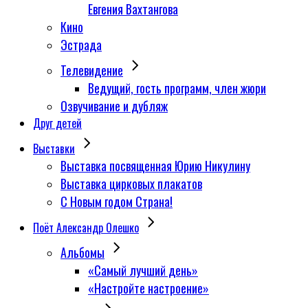
Евгения Вахтангова
Кино
Эстрада
Телевидение
Ведущий, гость программ, член жюри
Озвучивание и дубляж
Друг детей
Выставки
Выставка посвященная Юрию Никулину
Выставка цирковых плакатов
С Новым годом Страна!
Поёт Александр Олешко
Альбомы
«Самый лучший день»
«Настройте настроение»