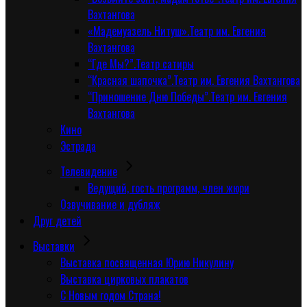
Вахтангова
«Мадемуазель Нитуш».Театр им. Евгения
Вахтангова
“Где Мы?”.Театр сатиры
“Красная шапочка”.Театр им. Евгения Вахтангова
“Приношение Дню Победы”.Театр им. Евгения
Вахтангова
Кино
Эстрада
Телевидение
Ведущий, гость программ, член жюри
Озвучивание и дубляж
Друг детей
Выставки
Выставка посвященная Юрию Никулину
Выставка цирковых плакатов
С Новым годом Страна!