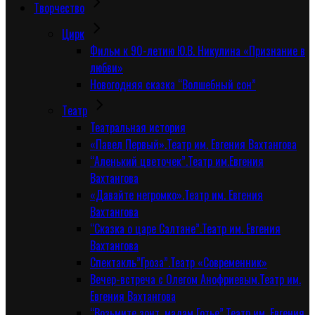
Творчество
Цирк
Фильм к 90-летию Ю.В. Никулина «Признание в
любви»
Новогодняя сказка “Волшебный сон”
Tеатр
Театральная история
«Павел Первый».Театр им. Евгения Вахтангова
“Аленький цветочек”.Театр им.Евгения
Вахтангова
«Давайте негромко».Театр им. Евгения
Вахтангова
“Сказка о царе Салтане”.Театр им. Евгения
Вахтангова
Спектакль”Гроза”.Театр «Современник»
Вечер-встреча с Олегом Анофриевым.Театр им.
Евгения Вахтангова
“Возьмите зонт, мадам Готье”.Театр им. Евгения