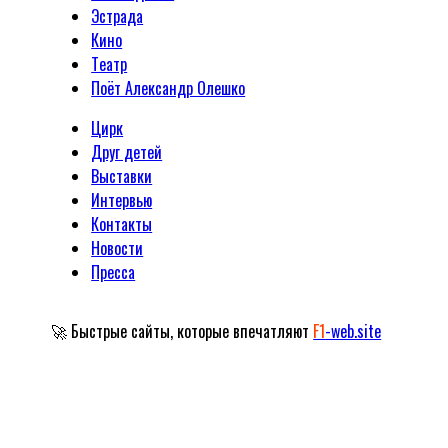
Эстрада
Кино
Tеатр
Поёт Александр Олешко
Цирк
Друг детей
Выставки
Интервью
Контакты
Новости
Пресса
🚀 Быстрые сайты, которые впечатляют
F1
-web.site