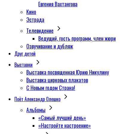
Евгения Вахтангова
Кино
Эстрада
Телевидение
Ведущий, гость программ, член жюри
Озвучивание и дубляж
Друг детей
Выставки
Выставка посвященная Юрию Никулину
Выставка цирковых плакатов
С Новым годом Страна!
Поёт Александр Олешко
Альбомы
«Самый лучший день»
«Настройте настроение»