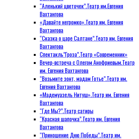
“Аленький цветочек”.Театр им.Евгения
Вахтангова
«Давайте негромко».Театр им. Евгения
Вахтангова
“Сказка о царе Салтане”.Театр им. Евгения
Вахтангова
Спектакль”Гроза”.Театр «Современник»
Вечер-встреча с Олегом Анофриевым.Театр
им. Евгения Вахтангова
“Возьмите зонт, мадам Готье”.Театр им.
Евгения Вахтангова
«Мадемуазель Нитуш».Театр им. Евгения
Вахтангова
“Где Мы?”.Театр сатиры
“Красная шапочка”.Театр им. Евгения
Вахтангова
“Приношение Дню Победы”.Театр им.