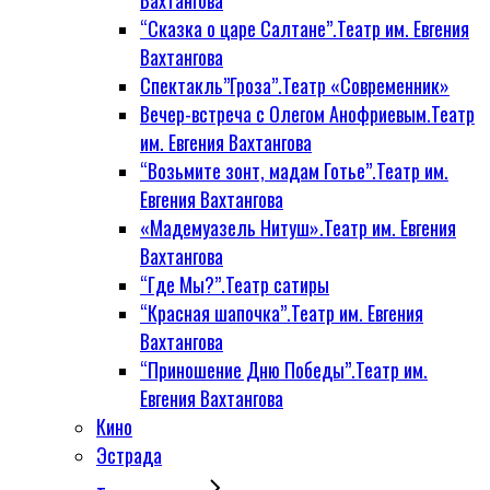
Вахтангова
“Сказка о царе Салтане”.Театр им. Евгения
Вахтангова
Спектакль”Гроза”.Театр «Современник»
Вечер-встреча с Олегом Анофриевым.Театр
им. Евгения Вахтангова
“Возьмите зонт, мадам Готье”.Театр им.
Евгения Вахтангова
«Мадемуазель Нитуш».Театр им. Евгения
Вахтангова
“Где Мы?”.Театр сатиры
“Красная шапочка”.Театр им. Евгения
Вахтангова
“Приношение Дню Победы”.Театр им.
Евгения Вахтангова
Кино
Эстрада