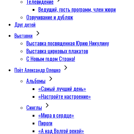
Телевидение
Ведущий, гость программ, член жюри
Озвучивание и дубляж
Друг детей
Выставки
Выставка посвященная Юрию Никулину
Выставка цирковых плакатов
С Новым годом Страна!
Поёт Александр Олешко
Альбомы
«Самый лучший день»
«Настройте настроение»
Синглы
«Мира в сердце»
Пироги
«А над Волгой рекой»