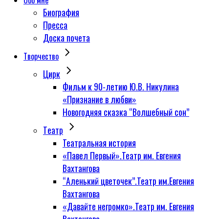
Обо мне
Биография
Пресса
Доска почета
Творчество
Цирк
Фильм к 90-летию Ю.В. Никулина
«Признание в любви»
Новогодняя сказка “Волшебный сон”
Tеатр
Театральная история
«Павел Первый».Театр им. Евгения
Вахтангова
“Аленький цветочек”.Театр им.Евгения
Вахтангова
«Давайте негромко».Театр им. Евгения