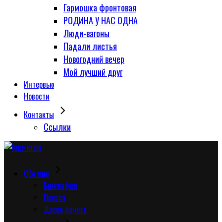
Гармошка фронтовая
РОДИНА У НАС ОДНА
Люди-вагоны
Падали листья
Новогодний вечер
Мой лучший друг
Интервью
Новости
Контакты
Сcылки
Обо мне
Биография
Пресса
Доска почета