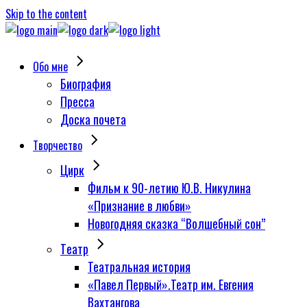
Skip to the content
Обо мне
Биография
Пресса
Доска почета
Творчество
Цирк
Фильм к 90-летию Ю.В. Никулина
«Признание в любви»
Новогодняя сказка “Волшебный сон”
Tеатр
Театральная история
«Павел Первый».Театр им. Евгения
Вахтангова