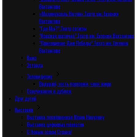
Вахтангова
«Мадемуазель Нитуш».Театр им. Евгения
Вахтангова
“Где Мы?”.Театр сатиры
“Красная шапочка”.Театр им. Евгения Вахтангова
“Приношение Дню Победы”.Театр им. Евгения
Вахтангова
Кино
Эстрада
Телевидение
Ведущий, гость программ, член жюри
Озвучивание и дубляж
Друг детей
Выставки
Выставка посвященная Юрию Никулину
Выставка цирковых плакатов
С Новым годом Страна!