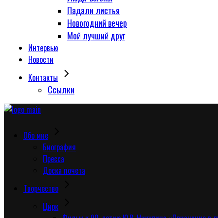
Падали листья
Новогодний вечер
Мой лучший друг
Интервью
Новости
Контакты
Сcылки
Обо мне
Биография
Пресса
Доска почета
Творчество
Цирк