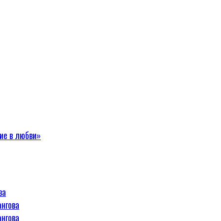
ие в любви»
ва
ангова
ангова