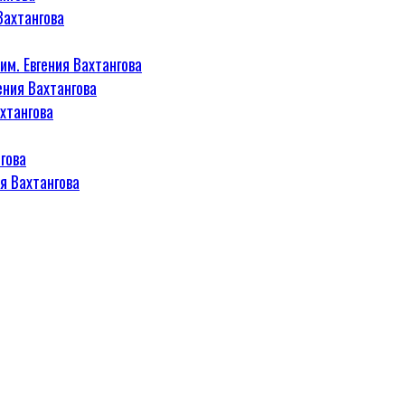
Вахтангова
м. Евгения Вахтангова
ения Вахтангова
хтангова
гова
я Вахтангова