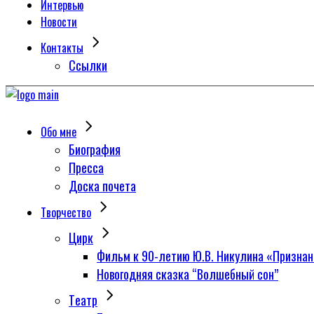
Интервью
Новости
Контакты
Сcылки
Обо мне
Биография
Пресса
Доска почета
Творчество
Цирк
Фильм к 90-летию Ю.В. Никулина «Признан
Новогодняя сказка “Волшебный сон”
Tеатр