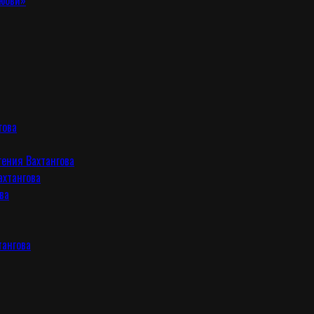
любви»
гова
гения Вахтангова
ахтангова
ва
тангова