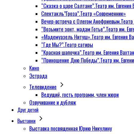
“Сказка о царе Салтане”.Театр им. Евгения 
Спектакль”Гроза”.Театр «Современник»
Вечер-встреча с Олегом Анофриевым.Театр и
“Возьмите зонт, мадам Готье”.Театр им. Евг
«Мадемуазель Нитуш».Театр им. Евгения Ва
“Где Мы?”.Театр сатиры
“Красная шапочка”.Театр им. Евгения Вахтан
“Приношение Дню Победы”.Театр им. Евгени
Кино
Эстрада
Телевидение
Ведущий, гость программ, член жюри
Озвучивание и дубляж
Друг детей
Выставки
Выставка посвященная Юрию Никулину