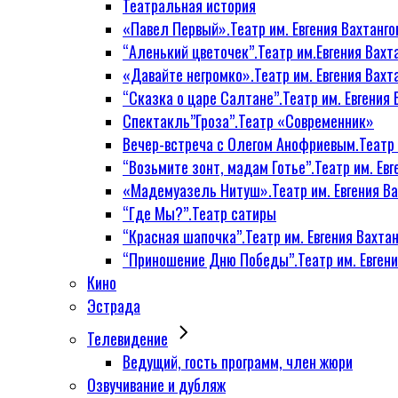
Театральная история
«Павел Первый».Театр им. Евгения Вахтанго
“Аленький цветочек”.Театр им.Евгения Вахт
«Давайте негромко».Театр им. Евгения Вахт
“Сказка о царе Салтане”.Театр им. Евгения 
Спектакль”Гроза”.Театр «Современник»
Вечер-встреча с Олегом Анофриевым.Театр и
“Возьмите зонт, мадам Готье”.Театр им. Евг
«Мадемуазель Нитуш».Театр им. Евгения Ва
“Где Мы?”.Театр сатиры
“Красная шапочка”.Театр им. Евгения Вахтан
“Приношение Дню Победы”.Театр им. Евгени
Кино
Эстрада
Телевидение
Ведущий, гость программ, член жюри
Озвучивание и дубляж