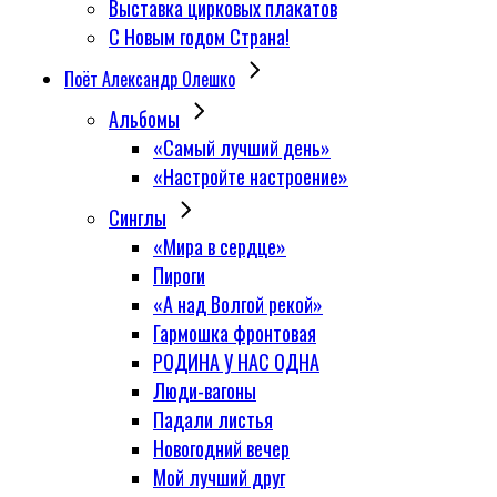
Выставка цирковых плакатов
С Новым годом Страна!
Поёт Александр Олешко
Альбомы
«Самый лучший день»
«Настройте настроение»
Синглы
«Мира в сердце»
Пироги
«А над Волгой рекой»
Гармошка фронтовая
РОДИНА У НАС ОДНА
Люди-вагоны
Падали листья
Новогодний вечер
Мой лучший друг