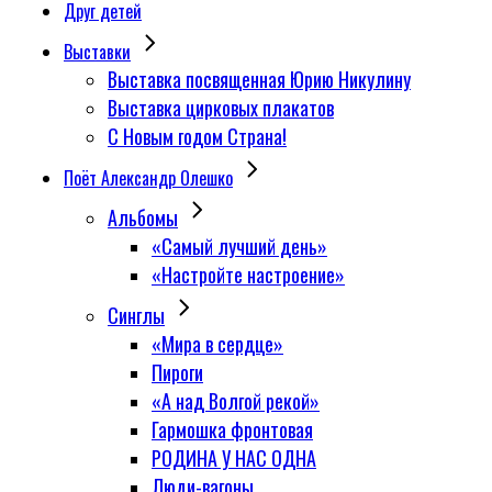
Друг детей
Выставки
Выставка посвященная Юрию Никулину
Выставка цирковых плакатов
С Новым годом Страна!
Поёт Александр Олешко
Альбомы
«Самый лучший день»
«Настройте настроение»
Синглы
«Мира в сердце»
Пироги
«А над Волгой рекой»
Гармошка фронтовая
РОДИНА У НАС ОДНА
Люди-вагоны