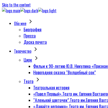
Skip to the content
Обо мне
Биография
Пресса
Доска почета
Творчество
Цирк
Фильм к 90-летию Ю.В. Никулина «Признан
Новогодняя сказка “Волшебный сон”
Tеатр
Театральная история
«Павел Первый».Театр им. Евгения Вахтанго
“Аленький цветочек”.Театр им.Евгения Вахт
«Давайте негромко».Театр им. Евгения Вахт