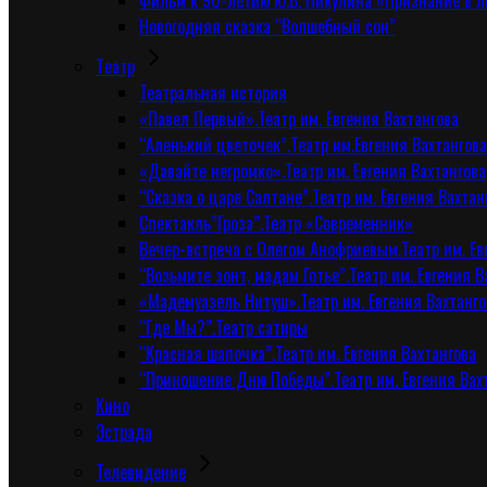
Фильм к 90-летию Ю.В. Никулина «Признание в 
Новогодняя сказка “Волшебный сон”
Tеатр
Театральная история
«Павел Первый».Театр им. Евгения Вахтангова
“Аленький цветочек”.Театр им.Евгения Вахтангова
«Давайте негромко».Театр им. Евгения Вахтангова
“Сказка о царе Салтане”.Театр им. Евгения Вахтан
Спектакль”Гроза”.Театр «Современник»
Вечер-встреча с Олегом Анофриевым.Театр им. Ев
“Возьмите зонт, мадам Готье”.Театр им. Евгения В
«Мадемуазель Нитуш».Театр им. Евгения Вахтанго
“Где Мы?”.Театр сатиры
“Красная шапочка”.Театр им. Евгения Вахтангова
“Приношение Дню Победы”.Театр им. Евгения Вах
Кино
Эстрада
Телевидение