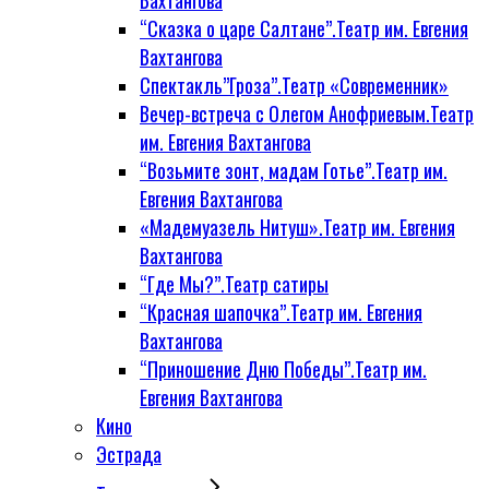
Вахтангова
“Сказка о царе Салтане”.Театр им. Евгения
Вахтангова
Спектакль”Гроза”.Театр «Современник»
Вечер-встреча с Олегом Анофриевым.Театр
им. Евгения Вахтангова
“Возьмите зонт, мадам Готье”.Театр им.
Евгения Вахтангова
«Мадемуазель Нитуш».Театр им. Евгения
Вахтангова
“Где Мы?”.Театр сатиры
“Красная шапочка”.Театр им. Евгения
Вахтангова
“Приношение Дню Победы”.Театр им.
Евгения Вахтангова
Кино
Эстрада