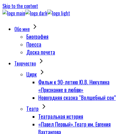
Skip to the content
Обо мне
Биография
Пресса
Доска почета
Творчество
Цирк
Фильм к 90-летию Ю.В. Никулина
«Признание в любви»
Новогодняя сказка “Волшебный сон”
Tеатр
Театральная история
«Павел Первый».Театр им. Евгения
Вахтангова