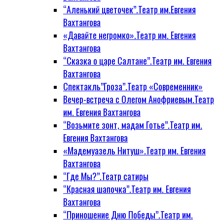
“Аленький цветочек”.Театр им.Евгения
Вахтангова
«Давайте негромко».Театр им. Евгения
Вахтангова
“Сказка о царе Салтане”.Театр им. Евгения
Вахтангова
Спектакль”Гроза”.Театр «Современник»
Вечер-встреча с Олегом Анофриевым.Театр
им. Евгения Вахтангова
“Возьмите зонт, мадам Готье”.Театр им.
Евгения Вахтангова
«Мадемуазель Нитуш».Театр им. Евгения
Вахтангова
“Где Мы?”.Театр сатиры
“Красная шапочка”.Театр им. Евгения
Вахтангова
“Приношение Дню Победы”.Театр им.