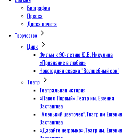
Обо мне
Биография
Пресса
Доска почета
Творчество
Цирк
Фильм к 90-летию Ю.В. Никулина
«Признание в любви»
Новогодняя сказка “Волшебный сон”
Tеатр
Театральная история
«Павел Первый».Театр им. Евгения
Вахтангова
“Аленький цветочек”.Театр им.Евгения
Вахтангова
«Давайте негромко».Театр им. Евгения