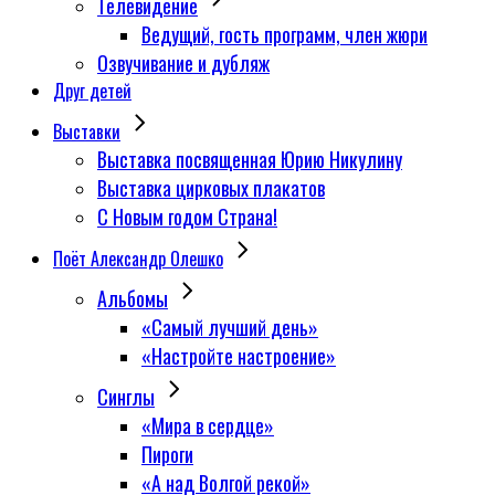
Телевидение
Ведущий, гость программ, член жюри
Озвучивание и дубляж
Друг детей
Выставки
Выставка посвященная Юрию Никулину
Выставка цирковых плакатов
С Новым годом Страна!
Поёт Александр Олешко
Альбомы
«Самый лучший день»
«Настройте настроение»
Синглы
«Мира в сердце»
Пироги
«А над Волгой рекой»