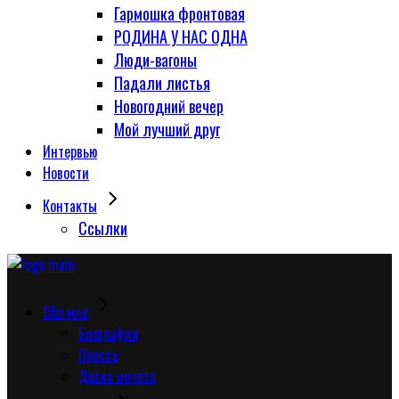
Гармошка фронтовая
РОДИНА У НАС ОДНА
Люди-вагоны
Падали листья
Новогодний вечер
Мой лучший друг
Интервью
Новости
Контакты
Сcылки
Обо мне
Биография
Пресса
Доска почета