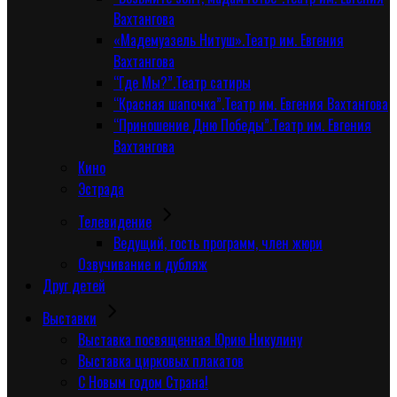
Вахтангова
«Мадемуазель Нитуш».Театр им. Евгения
Вахтангова
“Где Мы?”.Театр сатиры
“Красная шапочка”.Театр им. Евгения Вахтангова
“Приношение Дню Победы”.Театр им. Евгения
Вахтангова
Кино
Эстрада
Телевидение
Ведущий, гость программ, член жюри
Озвучивание и дубляж
Друг детей
Выставки
Выставка посвященная Юрию Никулину
Выставка цирковых плакатов
С Новым годом Страна!