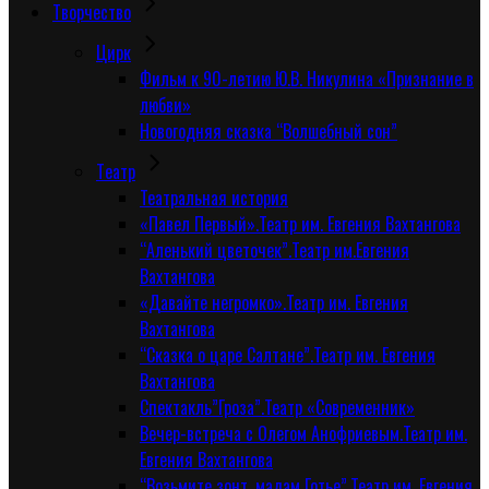
Творчество
Цирк
Фильм к 90-летию Ю.В. Никулина «Признание в
любви»
Новогодняя сказка “Волшебный сон”
Tеатр
Театральная история
«Павел Первый».Театр им. Евгения Вахтангова
“Аленький цветочек”.Театр им.Евгения
Вахтангова
«Давайте негромко».Театр им. Евгения
Вахтангова
“Сказка о царе Салтане”.Театр им. Евгения
Вахтангова
Спектакль”Гроза”.Театр «Современник»
Вечер-встреча с Олегом Анофриевым.Театр им.
Евгения Вахтангова
“Возьмите зонт, мадам Готье”.Театр им. Евгения