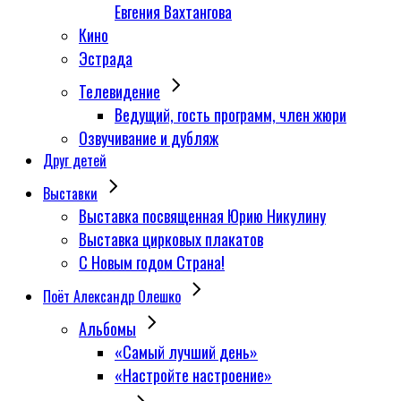
Евгения Вахтангова
Кино
Эстрада
Телевидение
Ведущий, гость программ, член жюри
Озвучивание и дубляж
Друг детей
Выставки
Выставка посвященная Юрию Никулину
Выставка цирковых плакатов
С Новым годом Страна!
Поёт Александр Олешко
Альбомы
«Самый лучший день»
«Настройте настроение»