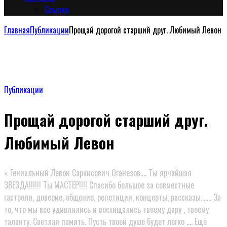
Сcылки
Главная
Публикации
Прощай дорогой старший друг. Любимый Левон
Публикации
Прощай дорогой старший друг.
Любимый Левон
« Гениальный Левон Саркисович Оганезов…. Ты ярчайшая
ЗВЕЗДА!!!!!! Ты МАСТЕР!!!! Спасибо большое за совместные
гастроли, доверие, общение, репетиции, концерты, рассказы……. За
то, что мы все удивлялись и восхищались твоему дару , твоему
таланту. Светлая память. Пусть твоей душе будет легко …. Ещё