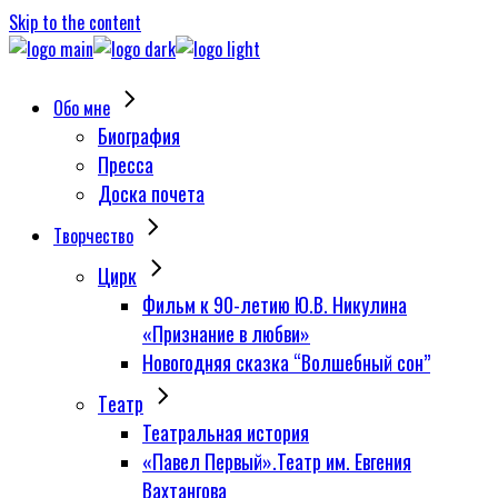
Skip to the content
Обо мне
Биография
Пресса
Доска почета
Творчество
Цирк
Фильм к 90-летию Ю.В. Никулина
«Признание в любви»
Новогодняя сказка “Волшебный сон”
Tеатр
Театральная история
«Павел Первый».Театр им. Евгения
Вахтангова