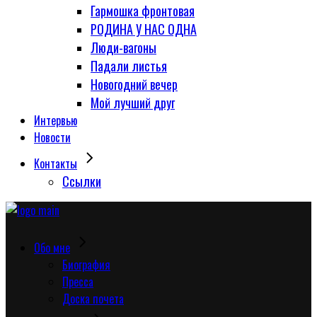
Гармошка фронтовая
РОДИНА У НАС ОДНА
Люди-вагоны
Падали листья
Новогодний вечер
Мой лучший друг
Интервью
Новости
Контакты
Сcылки
Обо мне
Биография
Пресса
Доска почета