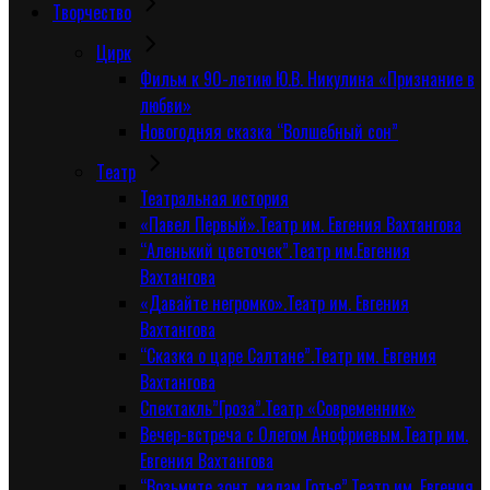
Творчество
Цирк
Фильм к 90-летию Ю.В. Никулина «Признание в
любви»
Новогодняя сказка “Волшебный сон”
Tеатр
Театральная история
«Павел Первый».Театр им. Евгения Вахтангова
“Аленький цветочек”.Театр им.Евгения
Вахтангова
«Давайте негромко».Театр им. Евгения
Вахтангова
“Сказка о царе Салтане”.Театр им. Евгения
Вахтангова
Спектакль”Гроза”.Театр «Современник»
Вечер-встреча с Олегом Анофриевым.Театр им.
Евгения Вахтангова
“Возьмите зонт, мадам Готье”.Театр им. Евгения