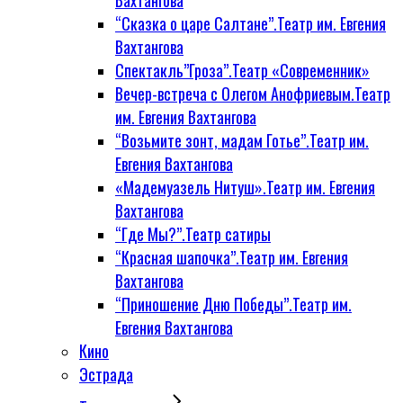
Вахтангова
“Сказка о царе Салтане”.Театр им. Евгения
Вахтангова
Спектакль”Гроза”.Театр «Современник»
Вечер-встреча с Олегом Анофриевым.Театр
им. Евгения Вахтангова
“Возьмите зонт, мадам Готье”.Театр им.
Евгения Вахтангова
«Мадемуазель Нитуш».Театр им. Евгения
Вахтангова
“Где Мы?”.Театр сатиры
“Красная шапочка”.Театр им. Евгения
Вахтангова
“Приношение Дню Победы”.Театр им.
Евгения Вахтангова
Кино
Эстрада