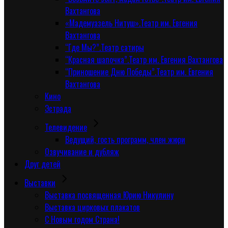
Вахтангова
«Мадемуазель Нитуш».Театр им. Евгения
Вахтангова
“Где Мы?”.Театр сатиры
“Красная шапочка”.Театр им. Евгения Вахтангова
“Приношение Дню Победы”.Театр им. Евгения
Вахтангова
Кино
Эстрада
Телевидение
Ведущий, гость программ, член жюри
Озвучивание и дубляж
Друг детей
Выставки
Выставка посвященная Юрию Никулину
Выставка цирковых плакатов
С Новым годом Страна!