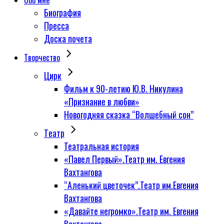
Обо мне
Биография
Пресса
Доска почета
Творчество
Цирк
Фильм к 90-летию Ю.В. Никулина
«Признание в любви»
Новогодняя сказка “Волшебный сон”
Tеатр
Театральная история
«Павел Первый».Театр им. Евгения
Вахтангова
“Аленький цветочек”.Театр им.Евгения
Вахтангова
«Давайте негромко».Театр им. Евгения