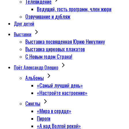
Телевидение
Ведущий, гость программ, член жюри
Озвучивание и дубляж
Друг детей
Выставки
Выставка посвященная Юрию Никулину
Выставка цирковых плакатов
С Новым годом Страна!
Поёт Александр Олешко
Альбомы
«Самый лучший день»
«Настройте настроение»
Синглы
«Мира в сердце»
Пироги
«А над Волгой рекой»