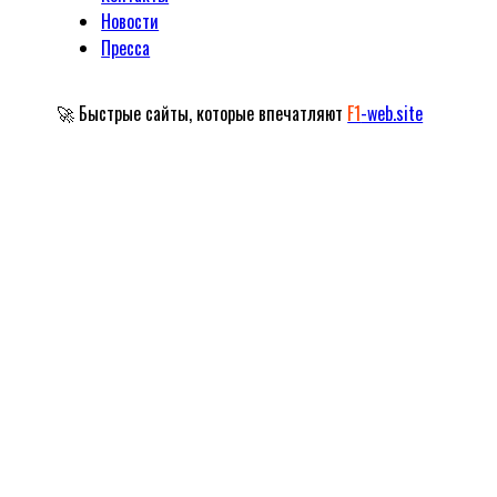
Новости
Пресса
🚀 Быстрые сайты, которые впечатляют
F1
-web.site
Официальный сайт Народного артиста
Российской Федерации
Александра