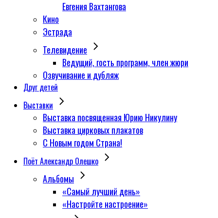
Евгения Вахтангова
Кино
Эстрада
Телевидение
Ведущий, гость программ, член жюри
Озвучивание и дубляж
Друг детей
Выставки
Выставка посвященная Юрию Никулину
Выставка цирковых плакатов
С Новым годом Страна!
Поёт Александр Олешко
Альбомы
«Самый лучший день»
«Настройте настроение»