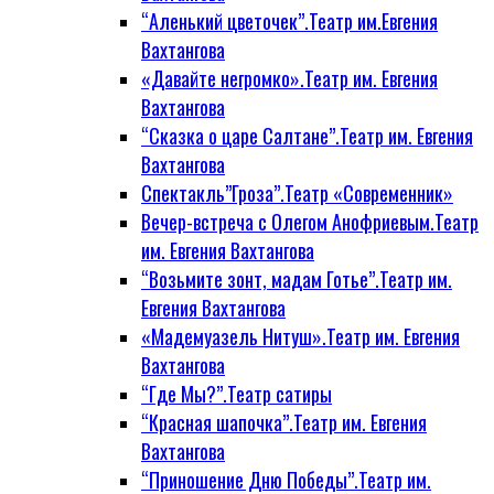
“Аленький цветочек”.Театр им.Евгения
Вахтангова
«Давайте негромко».Театр им. Евгения
Вахтангова
“Сказка о царе Салтане”.Театр им. Евгения
Вахтангова
Спектакль”Гроза”.Театр «Современник»
Вечер-встреча с Олегом Анофриевым.Театр
им. Евгения Вахтангова
“Возьмите зонт, мадам Готье”.Театр им.
Евгения Вахтангова
«Мадемуазель Нитуш».Театр им. Евгения
Вахтангова
“Где Мы?”.Театр сатиры
“Красная шапочка”.Театр им. Евгения
Вахтангова
“Приношение Дню Победы”.Театр им.