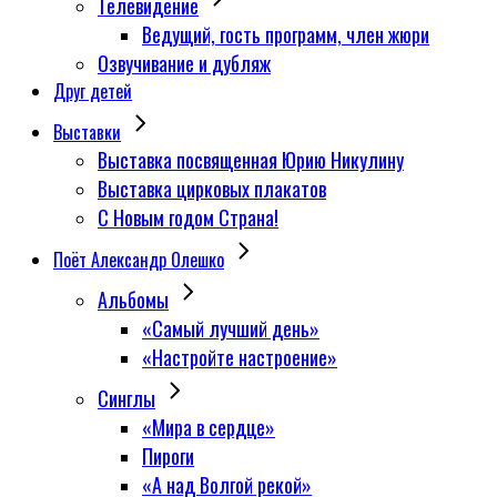
Телевидение
Ведущий, гость программ, член жюри
Озвучивание и дубляж
Друг детей
Выставки
Выставка посвященная Юрию Никулину
Выставка цирковых плакатов
С Новым годом Страна!
Поёт Александр Олешко
Альбомы
«Самый лучший день»
«Настройте настроение»
Синглы
«Мира в сердце»
Пироги
«А над Волгой рекой»