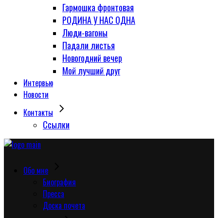
Гармошка фронтовая
РОДИНА У НАС ОДНА
Люди-вагоны
Падали листья
Новогодний вечер
Мой лучший друг
Интервью
Новости
Контакты
Сcылки
Обо мне
Биография
Пресса
Доска почета