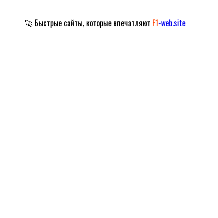
🚀 Быстрые сайты, которые впечатляют
F1
-web.site
Официальный сайт Народного артиста
Российской Федерации
Александра