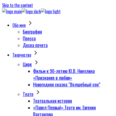
Skip to the content
Обо мне
Биография
Пресса
Доска почета
Творчество
Цирк
Фильм к 90-летию Ю.В. Никулина
«Признание в любви»
Новогодняя сказка “Волшебный сон”
Tеатр
Театральная история
«Павел Первый».Театр им. Евгения
Вахтангова