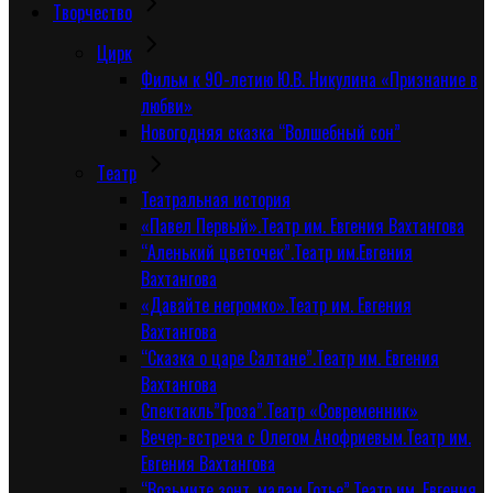
Творчество
Цирк
Фильм к 90-летию Ю.В. Никулина «Признание в
любви»
Новогодняя сказка “Волшебный сон”
Tеатр
Театральная история
«Павел Первый».Театр им. Евгения Вахтангова
“Аленький цветочек”.Театр им.Евгения
Вахтангова
«Давайте негромко».Театр им. Евгения
Вахтангова
“Сказка о царе Салтане”.Театр им. Евгения
Вахтангова
Спектакль”Гроза”.Театр «Современник»
Вечер-встреча с Олегом Анофриевым.Театр им.
Евгения Вахтангова
“Возьмите зонт, мадам Готье”.Театр им. Евгения