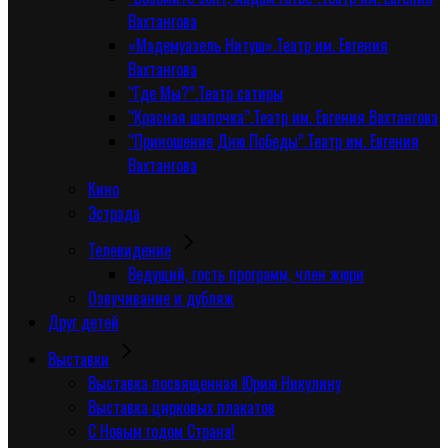
Вахтангова
«Мадемуазель Нитуш».Театр им. Евгения
Вахтангова
“Где Мы?”.Театр сатиры
“Красная шапочка”.Театр им. Евгения Вахтангова
“Приношение Дню Победы”.Театр им. Евгения
Вахтангова
Кино
Эстрада
Телевидение
Ведущий, гость программ, член жюри
Озвучивание и дубляж
Друг детей
Выставки
Выставка посвященная Юрию Никулину
Выставка цирковых плакатов
С Новым годом Страна!