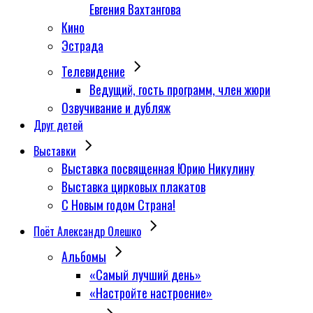
Евгения Вахтангова
Кино
Эстрада
Телевидение
Ведущий, гость программ, член жюри
Озвучивание и дубляж
Друг детей
Выставки
Выставка посвященная Юрию Никулину
Выставка цирковых плакатов
С Новым годом Страна!
Поёт Александр Олешко
Альбомы
«Самый лучший день»
«Настройте настроение»