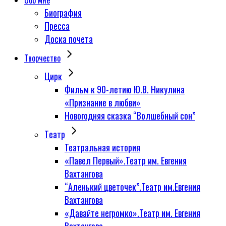
Обо мне
Биография
Пресса
Доска почета
Творчество
Цирк
Фильм к 90-летию Ю.В. Никулина
«Признание в любви»
Новогодняя сказка “Волшебный сон”
Tеатр
Театральная история
«Павел Первый».Театр им. Евгения
Вахтангова
“Аленький цветочек”.Театр им.Евгения
Вахтангова
«Давайте негромко».Театр им. Евгения