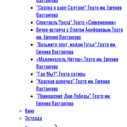
Вахтангова
“Сказка о царе Салтане”.Театр им. Евгения
Вахтангова
Спектакль”Гроза”.Театр «Современник»
Вечер-встреча с Олегом Анофриевым.Театр
им. Евгения Вахтангова
“Возьмите зонт, мадам Готье”.Театр им.
Евгения Вахтангова
«Мадемуазель Нитуш».Театр им. Евгения
Вахтангова
“Где Мы?”.Театр сатиры
“Красная шапочка”.Театр им. Евгения
Вахтангова
“Приношение Дню Победы”.Театр им.
Евгения Вахтангова
Кино
Эстрада