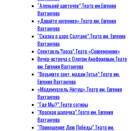
“Аленький цветочек”.Театр им.Евгения
Вахтангова
«Давайте негромко».Театр им. Евгения
Вахтангова
“Сказка о царе Салтане”.Театр им. Евгения
Вахтангова
Спектакль”Гроза”.Театр «Современник»
Вечер-встреча с Олегом Анофриевым.Театр
им. Евгения Вахтангова
“Возьмите зонт, мадам Готье”.Театр им.
Евгения Вахтангова
«Мадемуазель Нитуш».Театр им. Евгения
Вахтангова
“Где Мы?”.Театр сатиры
“Красная шапочка”.Театр им. Евгения
Вахтангова
“Приношение Дню Победы”.Театр им.