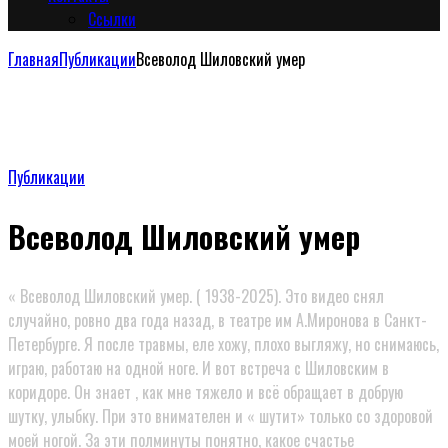
Сcылки
Главная
Публикации
Всеволод Шиловский умер
Публикации
Всеволод Шиловский умер
« Всеволод Шиловский умер. ( 1938-2025). Это видео снял
случайно, ровно два года назад, в театре им А.Миронова в Санкт-
Петербурге. Я после травмы, еле хожу, плохо выгляжу, но снимаюсь,
играю, работаю на одной ноге. И вот встреча с Шиловским в
коридоре. Он знает , как мне тяжело и всё обращает в добрую
шутку, улыбку. При это внимателен и « шутит» только со здоровой
моей ногой. За эти полминуты понятно, какое счастье