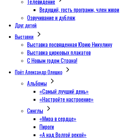
Телевидение
Ведущий, гость программ, член жюри
Озвучивание и дубляж
Друг детей
Выставки
Выставка посвященная Юрию Никулину
Выставка цирковых плакатов
С Новым годом Страна!
Поёт Александр Олешко
Альбомы
«Самый лучший день»
«Настройте настроение»
Синглы
«Мира в сердце»
Пироги
«А над Волгой рекой»