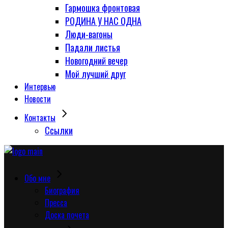
Гармошка фронтовая
РОДИНА У НАС ОДНА
Люди-вагоны
Падали листья
Новогодний вечер
Мой лучший друг
Интервью
Новости
Контакты
Сcылки
Обо мне
Биография
Пресса
Доска почета