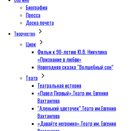
Обо мне
Биография
Пресса
Доска почета
Творчество
Цирк
Фильм к 90-летию Ю.В. Никулина
«Признание в любви»
Новогодняя сказка “Волшебный сон”
Tеатр
Театральная история
«Павел Первый».Театр им. Евгения
Вахтангова
“Аленький цветочек”.Театр им.Евгения
Вахтангова
«Давайте негромко».Театр им. Евгения