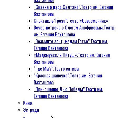
Вахтангова
“Сказка о царе Салтане”.Театр им. Евгения
Вахтангова
Спектакль”Гроза”.Театр «Современник»
Вечер-встреча с Олегом Анофриевым.Театр
им. Евгения Вахтангова
“Возьмите зонт, мадам Готье”.Театр им.
Евгения Вахтангова
«Мадемуазель Нитуш».Театр им. Евгения
Вахтангова
“Где Мы?”.Театр сатиры
“Красная шапочка”.Театр им. Евгения
Вахтангова
“Приношение Дню Победы”.Театр им.
Евгения Вахтангова
Кино
Эстрада