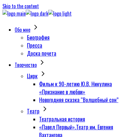
Skip to the content
Обо мне
Биография
Пресса
Доска почета
Творчество
Цирк
Фильм к 90-летию Ю.В. Никулина
«Признание в любви»
Новогодняя сказка “Волшебный сон”
Tеатр
Театральная история
«Павел Первый».Театр им. Евгения
Вахтангова