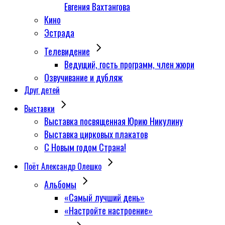
Евгения Вахтангова
Кино
Эстрада
Телевидение
Ведущий, гость программ, член жюри
Озвучивание и дубляж
Друг детей
Выставки
Выставка посвященная Юрию Никулину
Выставка цирковых плакатов
С Новым годом Страна!
Поёт Александр Олешко
Альбомы
«Самый лучший день»
«Настройте настроение»