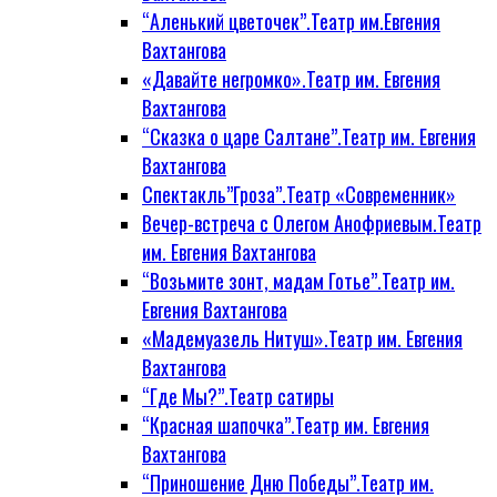
“Аленький цветочек”.Театр им.Евгения
Вахтангова
«Давайте негромко».Театр им. Евгения
Вахтангова
“Сказка о царе Салтане”.Театр им. Евгения
Вахтангова
Спектакль”Гроза”.Театр «Современник»
Вечер-встреча с Олегом Анофриевым.Театр
им. Евгения Вахтангова
“Возьмите зонт, мадам Готье”.Театр им.
Евгения Вахтангова
«Мадемуазель Нитуш».Театр им. Евгения
Вахтангова
“Где Мы?”.Театр сатиры
“Красная шапочка”.Театр им. Евгения
Вахтангова
“Приношение Дню Победы”.Театр им.