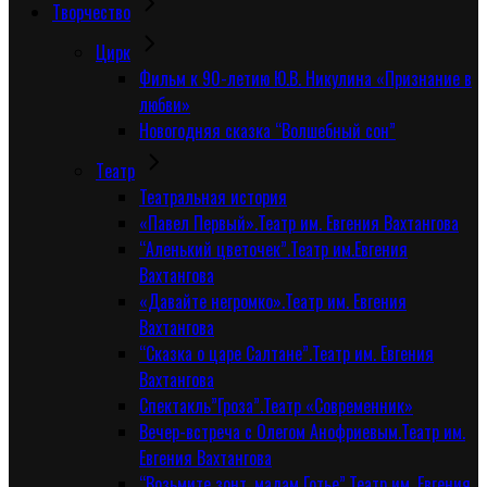
Творчество
Цирк
Фильм к 90-летию Ю.В. Никулина «Признание в
любви»
Новогодняя сказка “Волшебный сон”
Tеатр
Театральная история
«Павел Первый».Театр им. Евгения Вахтангова
“Аленький цветочек”.Театр им.Евгения
Вахтангова
«Давайте негромко».Театр им. Евгения
Вахтангова
“Сказка о царе Салтане”.Театр им. Евгения
Вахтангова
Спектакль”Гроза”.Театр «Современник»
Вечер-встреча с Олегом Анофриевым.Театр им.
Евгения Вахтангова
“Возьмите зонт, мадам Готье”.Театр им. Евгения