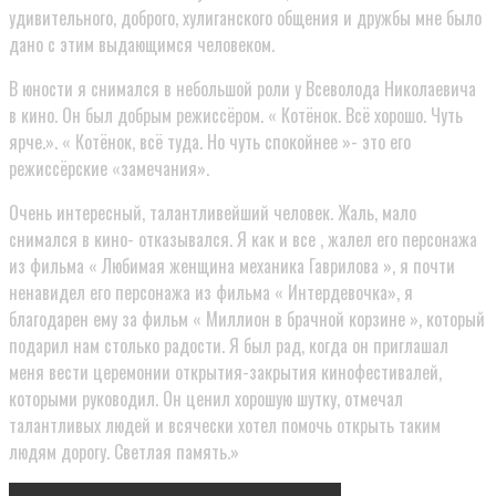
удивительного, доброго, хулиганского общения и дружбы мне было
дано с этим выдающимся человеком.
В юности я снимался в небольшой роли у Всеволода Николаевича
в кино. Он был добрым режиссёром. « Котёнок. Всё хорошо. Чуть
ярче.». « Котёнок, всё туда. Но чуть спокойнее »- это его
режиссёрские «замечания».
Очень интересный, талантливейший человек. Жаль, мало
снимался в кино- отказывался. Я как и все , жалел его персонажа
из фильма « Любимая женщина механика Гаврилова », я почти
ненавидел его персонажа из фильма « Интердевочка», я
благодарен ему за фильм « Миллион в брачной корзине », который
подарил нам столько радости. Я был рад, когда он приглашал
меня вести церемонии открытия-закрытия кинофестивалей,
которыми руководил. Он ценил хорошую шутку, отмечал
талантливых людей и всячески хотел помочь открыть таким
людям дорогу. Светлая память.»