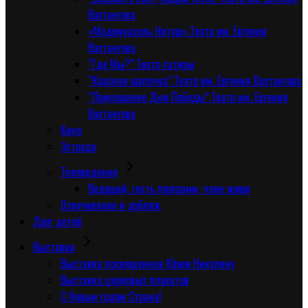
Вахтангова
«Мадемуазель Нитуш».Театр им. Евгения
Вахтангова
“Где Мы?”.Театр сатиры
“Красная шапочка”.Театр им. Евгения Вахтангова
“Приношение Дню Победы”.Театр им. Евгения
Вахтангова
Кино
Эстрада
Телевидение
Ведущий, гость программ, член жюри
Озвучивание и дубляж
Друг детей
Выставки
Выставка посвященная Юрию Никулину
Выставка цирковых плакатов
С Новым годом Страна!