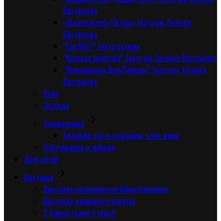
Вахтангова
«Мадемуазель Нитуш».Театр им. Евгения
Вахтангова
“Где Мы?”.Театр сатиры
“Красная шапочка”.Театр им. Евгения Вахтангова
“Приношение Дню Победы”.Театр им. Евгения
Вахтангова
Кино
Эстрада
Телевидение
Ведущий, гость программ, член жюри
Озвучивание и дубляж
Друг детей
Выставки
Выставка посвященная Юрию Никулину
Выставка цирковых плакатов
С Новым годом Страна!