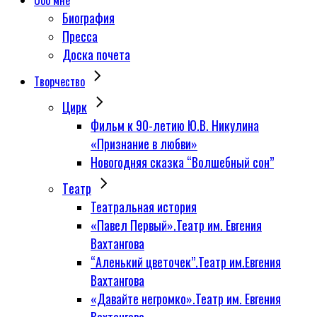
Обо мне
Биография
Пресса
Доска почета
Творчество
Цирк
Фильм к 90-летию Ю.В. Никулина
«Признание в любви»
Новогодняя сказка “Волшебный сон”
Tеатр
Театральная история
«Павел Первый».Театр им. Евгения
Вахтангова
“Аленький цветочек”.Театр им.Евгения
Вахтангова
«Давайте негромко».Театр им. Евгения