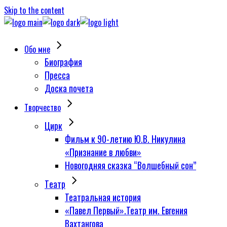
Skip to the content
Обо мне
Биография
Пресса
Доска почета
Творчество
Цирк
Фильм к 90-летию Ю.В. Никулина
«Признание в любви»
Новогодняя сказка “Волшебный сон”
Tеатр
Театральная история
«Павел Первый».Театр им. Евгения
Вахтангова