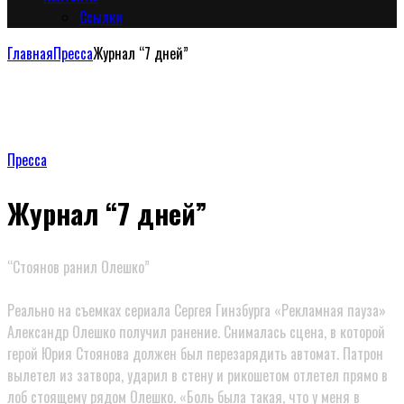
Сcылки
Главная
Пресса
Журнал “7 дней”
Пресса
Журнал “7 дней”
“Стоянов ранил Олешко”
Реально на съемках сериала Сергея Гинзбурга «Рекламная пауза»
Александр Олешко получил ранение. Снималась сцена, в которой
герой Юрия Стоянова должен был перезарядить автомат. Патрон
вылетел из затвора, ударил в стену и рикошетом отлетел прямо в
лоб стоящему рядом Олешко. «Боль была такая, что у меня в