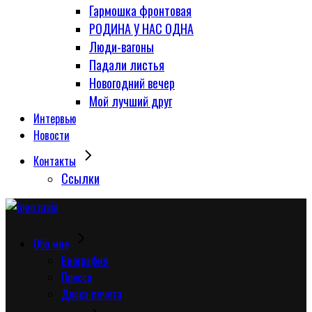
Гармошка фронтовая
РОДИНА У НАС ОДНА
Люди-вагоны
Падали листья
Новогодний вечер
Мой лучший друг
Интервью
Новости
Контакты
Сcылки
Обо мне
Биография
Пресса
Доска почета