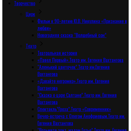
Творчество
Цирк
Фильм к 90-летию Ю.В. Никулина «Признание в
любви»
Новогодняя сказка “Волшебный сон”
Tеатр
Театральная история
«Павел Первый».Театр им. Евгения Вахтангова
“Аленький цветочек”.Театр им.Евгения
Вахтангова
«Давайте негромко».Театр им. Евгения
Вахтангова
“Сказка о царе Салтане”.Театр им. Евгения
Вахтангова
Спектакль”Гроза”.Театр «Современник»
Вечер-встреча с Олегом Анофриевым.Театр им.
Евгения Вахтангова
“Возьмите зонт, мадам Готье”.Театр им. Евгения