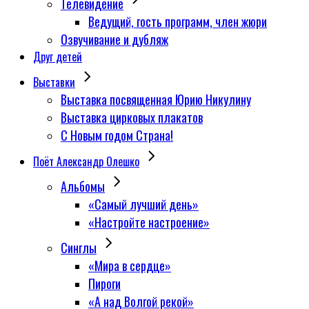
Телевидение
Ведущий, гость программ, член жюри
Озвучивание и дубляж
Друг детей
Выставки
Выставка посвященная Юрию Никулину
Выставка цирковых плакатов
С Новым годом Страна!
Поёт Александр Олешко
Альбомы
«Самый лучший день»
«Настройте настроение»
Синглы
«Мира в сердце»
Пироги
«А над Волгой рекой»