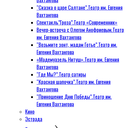
Вахтангова
“Сказка о царе Салтане”.Театр им. Евгения
Вахтангова
Спектакль”Гроза”.Театр «Современник»
Вечер-встреча с Олегом Анофриевым.Театр
им. Евгения Вахтангова
“Возьмите зонт, мадам Готье”.Театр им.
Евгения Вахтангова
«Мадемуазель Нитуш».Театр им. Евгения
Вахтангова
“Где Мы?”.Театр сатиры
“Красная шапочка”.Театр им. Евгения
Вахтангова
“Приношение Дню Победы”.Театр им.
Евгения Вахтангова
Кино
Эстрада