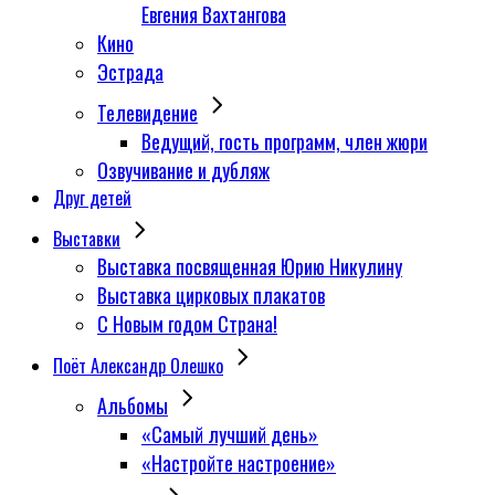
Евгения Вахтангова
Кино
Эстрада
Телевидение
Ведущий, гость программ, член жюри
Озвучивание и дубляж
Друг детей
Выставки
Выставка посвященная Юрию Никулину
Выставка цирковых плакатов
С Новым годом Страна!
Поёт Александр Олешко
Альбомы
«Самый лучший день»
«Настройте настроение»