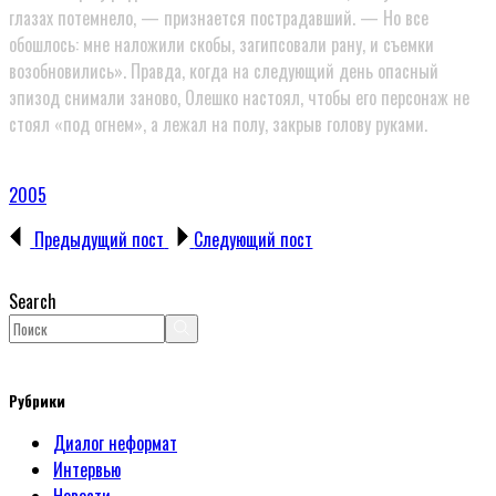
глазах потемнело, — признается пострадавший. — Но все
обошлось: мне наложили скобы, загипсовали рану, и съемки
возобновились». Правда, когда на следующий день опасный
эпизод снимали заново, Олешко настоял, чтобы его персонаж не
стоял «под огнем», а лежал на полу, закрыв голову руками.
2005
Предыдущий пост
Следующий пост
Search
Рубрики
Диалог неформат
Интервью