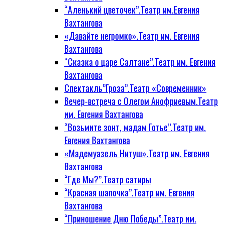
“Аленький цветочек”.Театр им.Евгения
Вахтангова
«Давайте негромко».Театр им. Евгения
Вахтангова
“Сказка о царе Салтане”.Театр им. Евгения
Вахтангова
Спектакль”Гроза”.Театр «Современник»
Вечер-встреча с Олегом Анофриевым.Театр
им. Евгения Вахтангова
“Возьмите зонт, мадам Готье”.Театр им.
Евгения Вахтангова
«Мадемуазель Нитуш».Театр им. Евгения
Вахтангова
“Где Мы?”.Театр сатиры
“Красная шапочка”.Театр им. Евгения
Вахтангова
“Приношение Дню Победы”.Театр им.