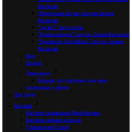
Вахтангова
«Мадемуазель Нитуш».Театр им. Евгения
Вахтангова
“Где Мы?”.Театр сатиры
“Красная шапочка”.Театр им. Евгения Вахтангова
“Приношение Дню Победы”.Театр им. Евгения
Вахтангова
Кино
Эстрада
Телевидение
Ведущий, гость программ, член жюри
Озвучивание и дубляж
Друг детей
Выставки
Выставка посвященная Юрию Никулину
Выставка цирковых плакатов
С Новым годом Страна!