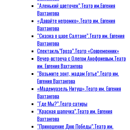
“Аленький цветочек”.Театр им.Евгения
Вахтангова
«Давайте негромко».Театр им. Евгения
Вахтангова
“Сказка о царе Салтане”.Театр им. Евгения
Вахтангова
Спектакль”Гроза”.Театр «Современник»
Вечер-встреча с Олегом Анофриевым.Театр
им. Евгения Вахтангова
“Возьмите зонт, мадам Готье”.Театр им.
Евгения Вахтангова
«Мадемуазель Нитуш».Театр им. Евгения
Вахтангова
“Где Мы?”.Театр сатиры
“Красная шапочка”.Театр им. Евгения
Вахтангова
“Приношение Дню Победы”.Театр им.