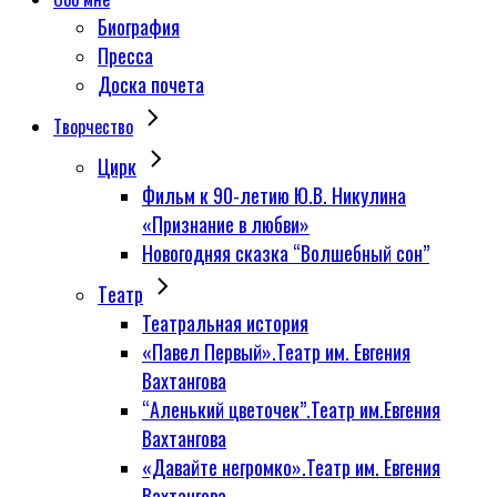
Биография
Пресса
Доска почета
Творчество
Цирк
Фильм к 90-летию Ю.В. Никулина
«Признание в любви»
Новогодняя сказка “Волшебный сон”
Tеатр
Театральная история
«Павел Первый».Театр им. Евгения
Вахтангова
“Аленький цветочек”.Театр им.Евгения
Вахтангова
«Давайте негромко».Театр им. Евгения
Вахтангова