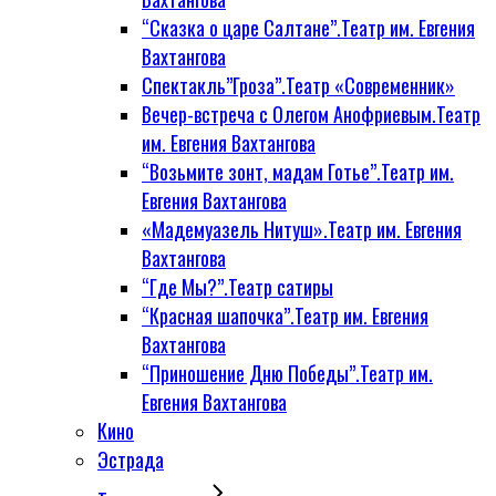
“Сказка о царе Салтане”.Театр им. Евгения
Вахтангова
Спектакль”Гроза”.Театр «Современник»
Вечер-встреча с Олегом Анофриевым.Театр
им. Евгения Вахтангова
“Возьмите зонт, мадам Готье”.Театр им.
Евгения Вахтангова
«Мадемуазель Нитуш».Театр им. Евгения
Вахтангова
“Где Мы?”.Театр сатиры
“Красная шапочка”.Театр им. Евгения
Вахтангова
“Приношение Дню Победы”.Театр им.
Евгения Вахтангова
Кино
Эстрада