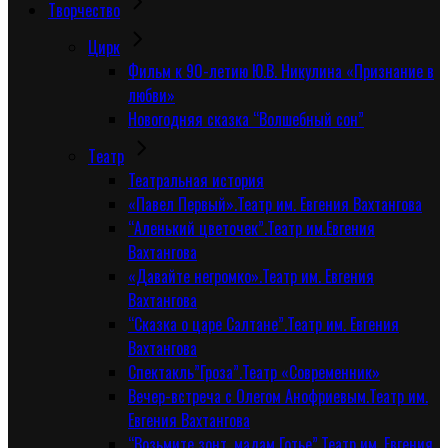
Творчество
Цирк
Фильм к 90-летию Ю.В. Никулина «Признание в
любви»
Новогодняя сказка “Волшебный сон”
Tеатр
Театральная история
«Павел Первый».Театр им. Евгения Вахтангова
“Аленький цветочек”.Театр им.Евгения
Вахтангова
«Давайте негромко».Театр им. Евгения
Вахтангова
“Сказка о царе Салтане”.Театр им. Евгения
Вахтангова
Спектакль”Гроза”.Театр «Современник»
Вечер-встреча с Олегом Анофриевым.Театр им.
Евгения Вахтангова
“Возьмите зонт, мадам Готье”.Театр им. Евгения