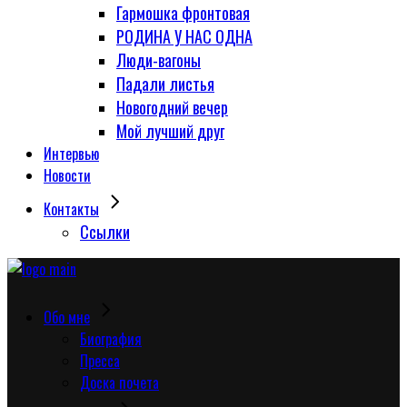
Гармошка фронтовая
РОДИНА У НАС ОДНА
Люди-вагоны
Падали листья
Новогодний вечер
Мой лучший друг
Интервью
Новости
Контакты
Сcылки
Обо мне
Биография
Пресса
Доска почета