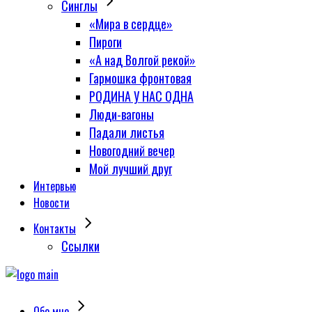
Синглы
«Мира в сердце»
Пироги
«А над Волгой рекой»
Гармошка фронтовая
РОДИНА У НАС ОДНА
Люди-вагоны
Падали листья
Новогодний вечер
Мой лучший друг
Интервью
Новости
Контакты
Сcылки
Обо мне