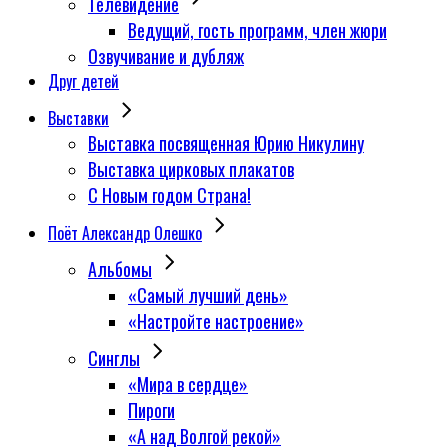
Телевидение
Ведущий, гость программ, член жюри
Озвучивание и дубляж
Друг детей
Выставки
Выставка посвященная Юрию Никулину
Выставка цирковых плакатов
С Новым годом Страна!
Поёт Александр Олешко
Альбомы
«Самый лучший день»
«Настройте настроение»
Синглы
«Мира в сердце»
Пироги
«А над Волгой рекой»