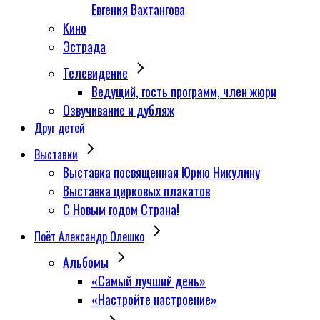
Евгения Вахтангова
Кино
Эстрада
Телевидение
Ведущий, гость программ, член жюри
Озвучивание и дубляж
Друг детей
Выставки
Выставка посвященная Юрию Никулину
Выставка цирковых плакатов
С Новым годом Страна!
Поёт Александр Олешко
Альбомы
«Самый лучший день»
«Настройте настроение»