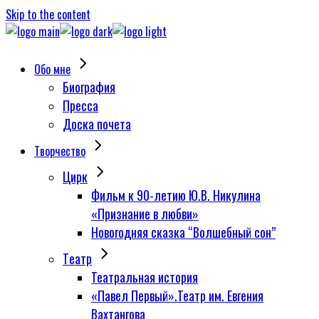
Skip to the content
Обо мне
Биография
Пресса
Доска почета
Творчество
Цирк
Фильм к 90-летию Ю.В. Никулина
«Признание в любви»
Новогодняя сказка “Волшебный сон”
Tеатр
Театральная история
«Павел Первый».Театр им. Евгения
Вахтангова