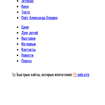
Эстрада
Кино
Tеатр
Поёт Александр Олешко
Цирк
Друг детей
Выставки
Интервью
Контакты
Новости
Пресса
🚀 Быстрые сайты, которые впечатляют
F1
-web.site