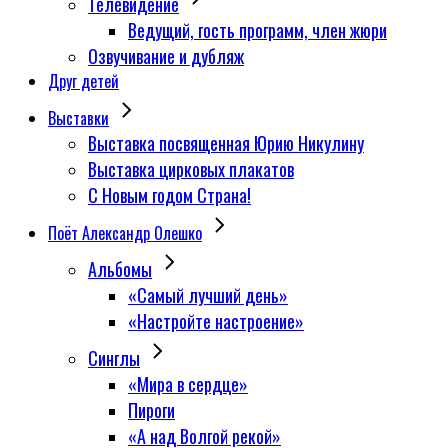
Телевидение
Ведущий, гость программ, член жюри
Озвучивание и дубляж
Друг детей
Выставки
Выставка посвященная Юрию Никулину
Выставка цирковых плакатов
С Новым годом Страна!
Поёт Александр Олешко
Альбомы
«Самый лучший день»
«Настройте настроение»
Синглы
«Мира в сердце»
Пироги
«А над Волгой рекой»