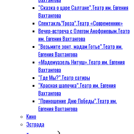
“Сказка о царе Салтане”.Театр им. Евгения
Вахтангова
Спектакль”Гроза”.Театр «Современник»
Вечер-встреча с Олегом Анофриевым.Театр
им. Евгения Вахтангова
“Возьмите зонт, мадам Готье”.Театр им.
Евгения Вахтангова
«Мадемуазель Нитуш».Театр им. Евгения
Вахтангова
“Где Мы?”.Театр сатиры
“Красная шапочка”.Театр им. Евгения
Вахтангова
“Приношение Дню Победы”.Театр им.
Евгения Вахтангова
Кино
Эстрада