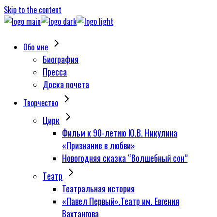
Skip to the content
Обо мне
Биография
Пресса
Доска почета
Творчество
Цирк
Фильм к 90-летию Ю.В. Никулина
«Признание в любви»
Новогодняя сказка “Волшебный сон”
Tеатр
Театральная история
«Павел Первый».Театр им. Евгения
Вахтангова