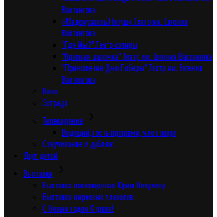
Вахтангова
«Мадемуазель Нитуш».Театр им. Евгения
Вахтангова
“Где Мы?”.Театр сатиры
“Красная шапочка”.Театр им. Евгения Вахтангова
“Приношение Дню Победы”.Театр им. Евгения
Вахтангова
Кино
Эстрада
Телевидение
Ведущий, гость программ, член жюри
Озвучивание и дубляж
Друг детей
Выставки
Выставка посвященная Юрию Никулину
Выставка цирковых плакатов
С Новым годом Страна!