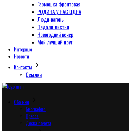
Гармошка фронтовая
РОДИНА У НАС ОДНА
Люди-вагоны
Падали листья
Новогодний вечер
Мой лучший друг
Интервью
Новости
Контакты
Сcылки
Обо мне
Биография
Пресса
Доска почета