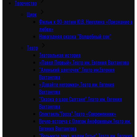
Творчество
Цирк
Фильм к 90-летию Ю.В. Никулина «Признание в
любви»
Новогодняя сказка “Волшебный сон”
Tеатр
Театральная история
«Павел Первый».Театр им. Евгения Вахтангова
“Аленький цветочек”.Театр им.Евгения
Вахтангова
«Давайте негромко».Театр им. Евгения
Вахтангова
“Сказка о царе Салтане”.Театр им. Евгения
Вахтангова
Спектакль”Гроза”.Театр «Современник»
Вечер-встреча с Олегом Анофриевым.Театр им.
Евгения Вахтангова
“Возьмите зонт, мадам Готье”.Театр им. Евгения