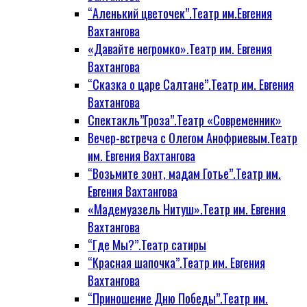
“Аленький цветочек”.Театр им.Евгения
Вахтангова
«Давайте негромко».Театр им. Евгения
Вахтангова
“Сказка о царе Салтане”.Театр им. Евгения
Вахтангова
Спектакль”Гроза”.Театр «Современник»
Вечер-встреча с Олегом Анофриевым.Театр
им. Евгения Вахтангова
“Возьмите зонт, мадам Готье”.Театр им.
Евгения Вахтангова
«Мадемуазель Нитуш».Театр им. Евгения
Вахтангова
“Где Мы?”.Театр сатиры
“Красная шапочка”.Театр им. Евгения
Вахтангова
“Приношение Дню Победы”.Театр им.