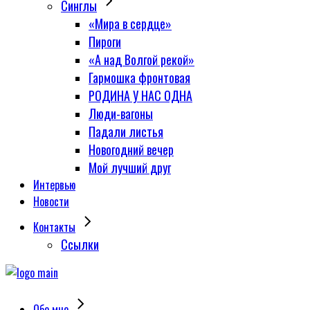
Синглы
«Мира в сердце»
Пироги
«А над Волгой рекой»
Гармошка фронтовая
РОДИНА У НАС ОДНА
Люди-вагоны
Падали листья
Новогодний вечер
Мой лучший друг
Интервью
Новости
Контакты
Сcылки
Обо мне