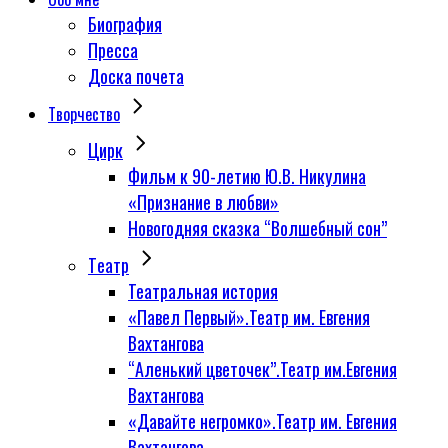
Биография
Пресса
Доска почета
Творчество
Цирк
Фильм к 90-летию Ю.В. Никулина
«Признание в любви»
Новогодняя сказка “Волшебный сон”
Tеатр
Театральная история
«Павел Первый».Театр им. Евгения
Вахтангова
“Аленький цветочек”.Театр им.Евгения
Вахтангова
«Давайте негромко».Театр им. Евгения
Вахтангова