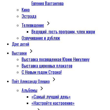
Евгения Вахтангова
Кино
Эстрада
Телевидение
Ведущий, гость программ, член жюри
Озвучивание и дубляж
Друг детей
Выставки
Выставка посвященная Юрию Никулину
Выставка цирковых плакатов
С Новым годом Страна!
Поёт Александр Олешко
Альбомы
«Самый лучший день»
«Настройте настроение»