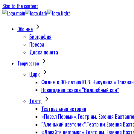
Skip to the content
Обо мне
Биография
Пресса
Доска почета
Творчество
Цирк
Фильм к 90-летию Ю.В. Никулина «Признан
Новогодняя сказка “Волшебный сон”
Tеатр
Театральная история
«Павел Первый».Театр им. Евгения Вахтанго
“Аленький цветочек”.Театр им.Евгения Вахт
«Давайте негромко».Театр им. Евгения Вахт