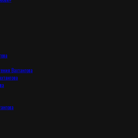
гова
гения Вахтангова
ахтангова
ва
тангова