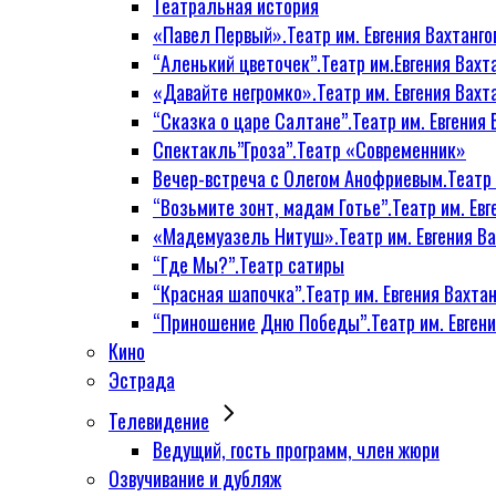
Театральная история
«Павел Первый».Театр им. Евгения Вахтанго
“Аленький цветочек”.Театр им.Евгения Вахт
«Давайте негромко».Театр им. Евгения Вахт
“Сказка о царе Салтане”.Театр им. Евгения 
Спектакль”Гроза”.Театр «Современник»
Вечер-встреча с Олегом Анофриевым.Театр и
“Возьмите зонт, мадам Готье”.Театр им. Евг
«Мадемуазель Нитуш».Театр им. Евгения Ва
“Где Мы?”.Театр сатиры
“Красная шапочка”.Театр им. Евгения Вахтан
“Приношение Дню Победы”.Театр им. Евгени
Кино
Эстрада
Телевидение
Ведущий, гость программ, член жюри
Озвучивание и дубляж