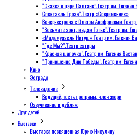
“Сказка о царе Салтане”.Театр им. Евгения 
Спектакль”Гроза”.Театр «Современник»
Вечер-встреча с Олегом Анофриевым.Театр и
“Возьмите зонт, мадам Готье”.Театр им. Евг
«Мадемуазель Нитуш».Театр им. Евгения Ва
“Где Мы?”.Театр сатиры
“Красная шапочка”.Театр им. Евгения Вахтан
“Приношение Дню Победы”.Театр им. Евгени
Кино
Эстрада
Телевидение
Ведущий, гость программ, член жюри
Озвучивание и дубляж
Друг детей
Выставки
Выставка посвященная Юрию Никулину