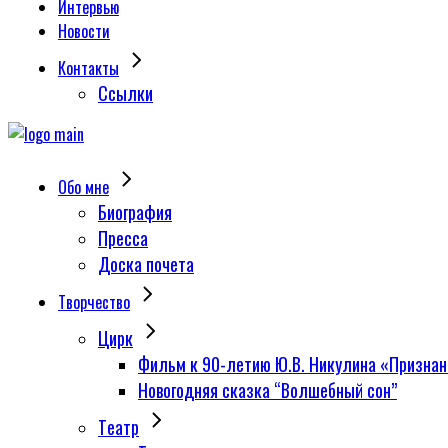
Интервью
Новости
Контакты
Сcылки
Обо мне
Биография
Пресса
Доска почета
Творчество
Цирк
Фильм к 90-летию Ю.В. Никулина «Признан
Новогодняя сказка “Волшебный сон”
Tеатр