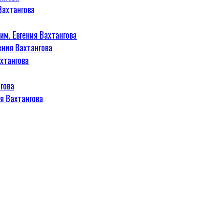
Вахтангова
м. Евгения Вахтангова
ения Вахтангова
хтангова
гова
я Вахтангова