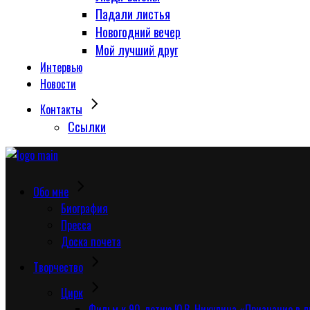
Падали листья
Новогодний вечер
Мой лучший друг
Интервью
Новости
Контакты
Сcылки
Обо мне
Биография
Пресса
Доска почета
Творчество
Цирк
Фильм к 90-летию Ю.В. Никулина «Признание в 