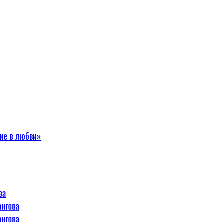
ие в любви»
ва
ангова
ангова