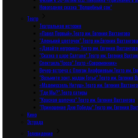
Новогодняя сказка “Волшебный сон”
Tеатр
Театральная история
«Павел Первый».Театр им. Евгения Вахтангова
“Аленький цветочек”.Театр им.Евгения Вахтангова
«Давайте негромко».Театр им. Евгения Вахтангова
“Сказка о царе Салтане”.Театр им. Евгения Вахтан
Спектакль”Гроза”.Театр «Современник»
Вечер-встреча с Олегом Анофриевым.Театр им. Ев
“Возьмите зонт, мадам Готье”.Театр им. Евгения В
«Мадемуазель Нитуш».Театр им. Евгения Вахтанго
“Где Мы?”.Театр сатиры
“Красная шапочка”.Театр им. Евгения Вахтангова
“Приношение Дню Победы”.Театр им. Евгения Вах
Кино
Эстрада
Телевидение