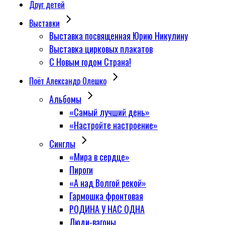
Друг детей
Выставки
Выставка посвященная Юрию Никулину
Выставка цирковых плакатов
С Новым годом Страна!
Поёт Александр Олешко
Альбомы
«Самый лучший день»
«Настройте настроение»
Синглы
«Мира в сердце»
Пироги
«А над Волгой рекой»
Гармошка фронтовая
РОДИНА У НАС ОДНА
Люди-вагоны