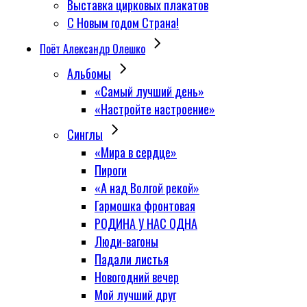
Выставка цирковых плакатов
С Новым годом Страна!
Поёт Александр Олешко
Альбомы
«Самый лучший день»
«Настройте настроение»
Синглы
«Мира в сердце»
Пироги
«А над Волгой рекой»
Гармошка фронтовая
РОДИНА У НАС ОДНА
Люди-вагоны
Падали листья
Новогодний вечер
Мой лучший друг