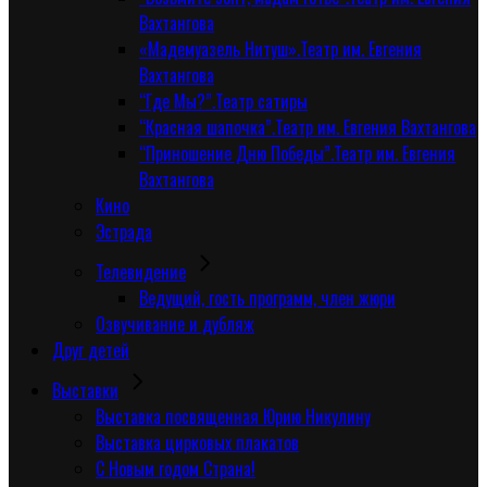
Вахтангова
«Мадемуазель Нитуш».Театр им. Евгения
Вахтангова
“Где Мы?”.Театр сатиры
“Красная шапочка”.Театр им. Евгения Вахтангова
“Приношение Дню Победы”.Театр им. Евгения
Вахтангова
Кино
Эстрада
Телевидение
Ведущий, гость программ, член жюри
Озвучивание и дубляж
Друг детей
Выставки
Выставка посвященная Юрию Никулину
Выставка цирковых плакатов
С Новым годом Страна!