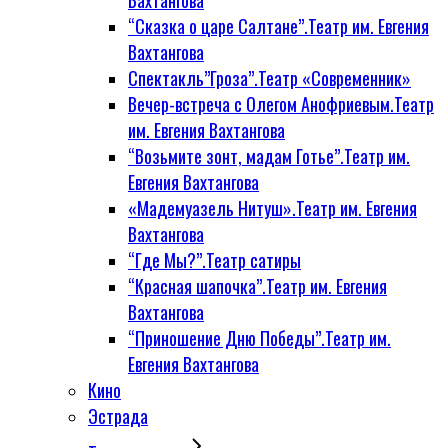
Вахтангова
“Сказка о царе Салтане”.Театр им. Евгения
Вахтангова
Спектакль”Гроза”.Театр «Современник»
Вечер-встреча с Олегом Анофриевым.Театр
им. Евгения Вахтангова
“Возьмите зонт, мадам Готье”.Театр им.
Евгения Вахтангова
«Мадемуазель Нитуш».Театр им. Евгения
Вахтангова
“Где Мы?”.Театр сатиры
“Красная шапочка”.Театр им. Евгения
Вахтангова
“Приношение Дню Победы”.Театр им.
Евгения Вахтангова
Кино
Эстрада