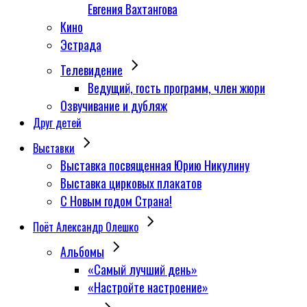
Евгения Вахтангова
Кино
Эстрада
Телевидение
Ведущий, гость программ, член жюри
Озвучивание и дубляж
Друг детей
Выставки
Выставка посвященная Юрию Никулину
Выставка цирковых плакатов
С Новым годом Страна!
Поёт Александр Олешко
Альбомы
«Самый лучший день»
«Настройте настроение»