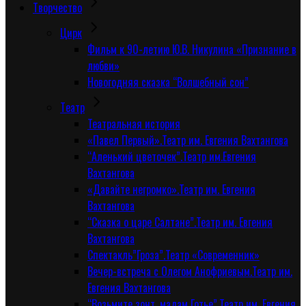
Творчество
Цирк
Фильм к 90-летию Ю.В. Никулина «Признание в
любви»
Новогодняя сказка “Волшебный сон”
Tеатр
Театральная история
«Павел Первый».Театр им. Евгения Вахтангова
“Аленький цветочек”.Театр им.Евгения
Вахтангова
«Давайте негромко».Театр им. Евгения
Вахтангова
“Сказка о царе Салтане”.Театр им. Евгения
Вахтангова
Спектакль”Гроза”.Театр «Современник»
Вечер-встреча с Олегом Анофриевым.Театр им.
Евгения Вахтангова
“Возьмите зонт, мадам Готье”.Театр им. Евгения