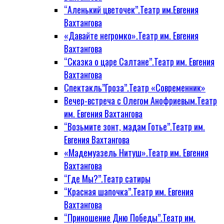
“Аленький цветочек”.Театр им.Евгения
Вахтангова
«Давайте негромко».Театр им. Евгения
Вахтангова
“Сказка о царе Салтане”.Театр им. Евгения
Вахтангова
Спектакль”Гроза”.Театр «Современник»
Вечер-встреча с Олегом Анофриевым.Театр
им. Евгения Вахтангова
“Возьмите зонт, мадам Готье”.Театр им.
Евгения Вахтангова
«Мадемуазель Нитуш».Театр им. Евгения
Вахтангова
“Где Мы?”.Театр сатиры
“Красная шапочка”.Театр им. Евгения
Вахтангова
“Приношение Дню Победы”.Театр им.