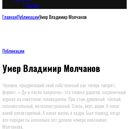
Сcылки
Главная
Публикации
Умер Владимир Молчанов
Публикации
Умер Владимир Молчанов
Человек, придумавший свой собственный как теперь говорят,
формат. « До и после полуночи», это словно дорогой, заграничный
журнал на советском телевидении. При этом душевный, тёплый,
познавательный, интеллектуальный. Стиль, вкус, шарм. А голос
какой неповторимый. А какая жизнь в кадре. Был период, когда
все пародисты несколько лет делали номера показывая
Молчанова.