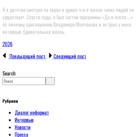
Я в детстве смотрел на экран и думал что в жизни таких людей не
существует. Спустя годы, я был гостем программы «До и после…..»
по личному приглашению Владимира Молчанова и он брал у меня
интервью. Удивительная жизнь.
2026
Предыдущий пост
Следующий пост
Search
Рубрики
Диалог неформат
Интервью
Новости
Пресса