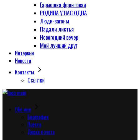
Гармошка фронтовая
РОДИНА У НАС ОДНА
Люди-вагоны
Падали листья
Новогодний вечер
Мой лучший друг
Интервью
Новости
Контакты
Сcылки
Обо мне
Биография
Пресса
Доска почета