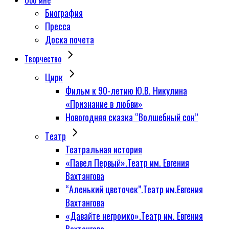
Обо мне
Биография
Пресса
Доска почета
Творчество
Цирк
Фильм к 90-летию Ю.В. Никулина
«Признание в любви»
Новогодняя сказка “Волшебный сон”
Tеатр
Театральная история
«Павел Первый».Театр им. Евгения
Вахтангова
“Аленький цветочек”.Театр им.Евгения
Вахтангова
«Давайте негромко».Театр им. Евгения