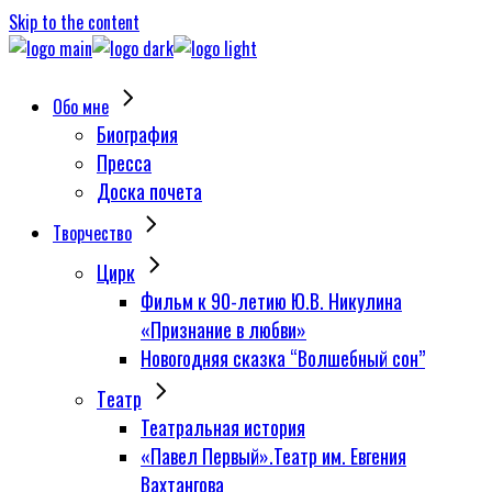
Skip to the content
Обо мне
Биография
Пресса
Доска почета
Творчество
Цирк
Фильм к 90-летию Ю.В. Никулина
«Признание в любви»
Новогодняя сказка “Волшебный сон”
Tеатр
Театральная история
«Павел Первый».Театр им. Евгения
Вахтангова