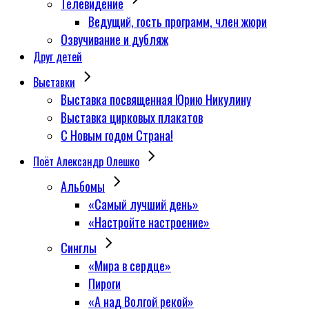
Телевидение
Ведущий, гость программ, член жюри
Озвучивание и дубляж
Друг детей
Выставки
Выставка посвященная Юрию Никулину
Выставка цирковых плакатов
С Новым годом Страна!
Поёт Александр Олешко
Альбомы
«Самый лучший день»
«Настройте настроение»
Синглы
«Мира в сердце»
Пироги
«А над Волгой рекой»