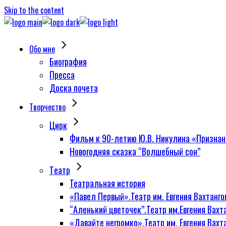
Skip to the content
Обо мне
Биография
Пресса
Доска почета
Творчество
Цирк
Фильм к 90-летию Ю.В. Никулина «Признан
Новогодняя сказка “Волшебный сон”
Tеатр
Театральная история
«Павел Первый».Театр им. Евгения Вахтанго
“Аленький цветочек”.Театр им.Евгения Вахт
«Давайте негромко».Театр им. Евгения Вахт