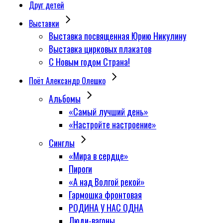
Друг детей
Выставки
Выставка посвященная Юрию Никулину
Выставка цирковых плакатов
С Новым годом Страна!
Поёт Александр Олешко
Альбомы
«Самый лучший день»
«Настройте настроение»
Синглы
«Мира в сердце»
Пироги
«А над Волгой рекой»
Гармошка фронтовая
РОДИНА У НАС ОДНА
Люди-вагоны