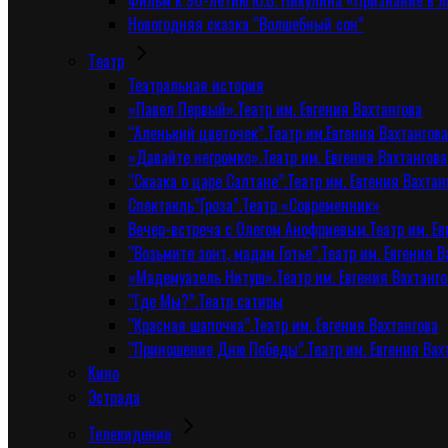
Фильм к 90-летию Ю.В. Никулина «Признание в 
Новогодняя сказка “Волшебный сон”
Tеатр
Театральная история
«Павел Первый».Театр им. Евгения Вахтангова
“Аленький цветочек”.Театр им.Евгения Вахтангова
«Давайте негромко».Театр им. Евгения Вахтангова
“Сказка о царе Салтане”.Театр им. Евгения Вахтан
Спектакль”Гроза”.Театр «Современник»
Вечер-встреча с Олегом Анофриевым.Театр им. Ев
“Возьмите зонт, мадам Готье”.Театр им. Евгения В
«Мадемуазель Нитуш».Театр им. Евгения Вахтанго
“Где Мы?”.Театр сатиры
“Красная шапочка”.Театр им. Евгения Вахтангова
“Приношение Дню Победы”.Театр им. Евгения Вах
Кино
Эстрада
Телевидение