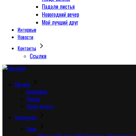
Падали листья
Новогодний вечер
Мой лучший друг
Интервью
Новости
Контакты
Сcылки
Обо мне
Биография
Пресса
Доска почета
Творчество
Цирк