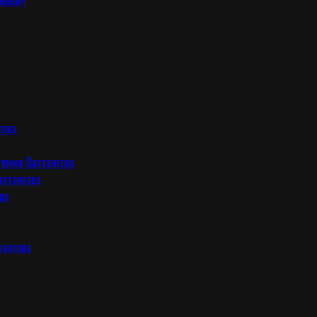
любви»
гова
гения Вахтангова
ахтангова
ва
тангова