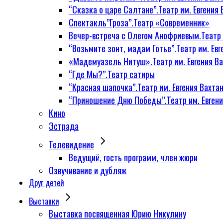
“Сказка о царе Салтане”.Театр им. Евгения 
Спектакль”Гроза”.Театр «Современник»
Вечер-встреча с Олегом Анофриевым.Театр и
“Возьмите зонт, мадам Готье”.Театр им. Евг
«Мадемуазель Нитуш».Театр им. Евгения Ва
“Где Мы?”.Театр сатиры
“Красная шапочка”.Театр им. Евгения Вахтан
“Приношение Дню Победы”.Театр им. Евгени
Кино
Эстрада
Телевидение
Ведущий, гость программ, член жюри
Озвучивание и дубляж
Друг детей
Выставки
Выставка посвященная Юрию Никулину