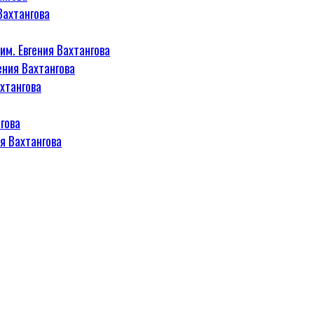
Вахтангова
м. Евгения Вахтангова
ения Вахтангова
хтангова
гова
я Вахтангова