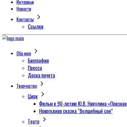
Интервью
Новости
Контакты
Сcылки
Обо мне
Биография
Пресса
Доска почета
Творчество
Цирк
Фильм к 90-летию Ю.В. Никулина «Признан
Новогодняя сказка “Волшебный сон”
Tеатр