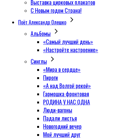
Выставка цирковых плакатов
С Новым годом Страна!
Поёт Александр Олешко
Альбомы
«Самый лучший день»
«Настройте настроение»
Синглы
«Мира в сердце»
Пироги
«А над Волгой рекой»
Гармошка фронтовая
РОДИНА У НАС ОДНА
Люди-вагоны
Падали листья
Новогодний вечер
Мой лучший друг