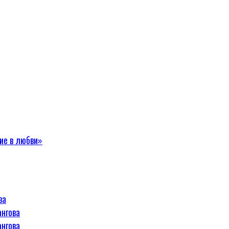
ие в любви»
ва
ангова
ангова