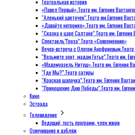
Театральная история
«Павел Первый».Театр им. Евгения Вахтанго
“Аленький цветочек”.Театр им.Евгения Вахт
«Давайте негромко».Театр им. Евгения Вахт
“Сказка о царе Салтане”.Театр им. Евгения 
Спектакль”Гроза”.Театр «Современник»
Вечер-встреча с Олегом Анофриевым.Театр и
“Возьмите зонт, мадам Готье”.Театр им. Евг
«Мадемуазель Нитуш».Театр им. Евгения Ва
“Где Мы?”.Театр сатиры
“Красная шапочка”.Театр им. Евгения Вахтан
“Приношение Дню Победы”.Театр им. Евгени
Кино
Эстрада
Телевидение
Ведущий, гость программ, член жюри
Озвучивание и дубляж